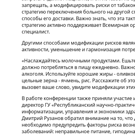
запрещать, а модифицировать риски от табако
стратегию переключения больного на другой с
способы его доставки. Важно знать, что эта та
стратегию активно поддерживает Всемирная ор
специалист.
Другими способами модификации рисков явля
активности, уменьшение и гармонизация потр
«Наслаждайтесь молочными продуктами. Ешьте
должно потребляться в пищу ежедневно. Важн
алкоголя. Используйте хорошие жиры - оливков
цельные зерна - ячмень, рис. Расскажите об эт
вызовет ваше слово, увидите модификации этих
В работе конференции также приняли участие и
директор ГУ «Республиканский научно-практич
информатизации, управления и экономики здр
Дмитрий Рузанов обратил внимание на то, что
необходимо предупредить факторы риска воз
заболеваний: неправильное питание, гиподина