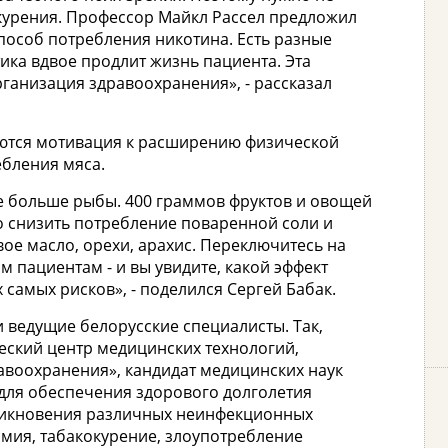
курения. Профессор Майкл Рассел предложил
пособ потребления никотина. Есть разные
ктика вдвое продлит жизнь пациента. Эта
ганизация здравоохранения», - рассказал
ются мотивация к расширению физической
ебления мяса.
 больше рыбы. 400 граммов фруктов и овощей
о снизить потребление поваренной соли и
ое масло, орехи, арахис. Переключитесь на
ом пациентам - и вы увидите, какой эффект
 самых рисков», - поделился Сергей Бабак.
 ведущие белорусские специалисты. Так,
еский центр медицинских технологий,
авоохранения», кандидат медицинских наук
 для обеспечения здорового долголетия
никновения различных неинфекционных
мия, табакокурение, злоупотребление