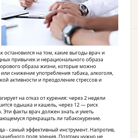
к остановился на том, какие выгоды врач и
дных привычек и нерационального образа
дорового образа жизни, которые можно
з или снижение употребления табака, алкоголя,
ой активности и преодоление стрессов и
ирует на отказ от курения: через 2 недели
шится одышка и кашель, через 12 — риск
. Эти факты врач должен знать и уметь
ающемуся прекращать ли табакокурение.
да - самый эффективный инструмент. Напротив,
врачебного поля зрения. Поэтому нужно не