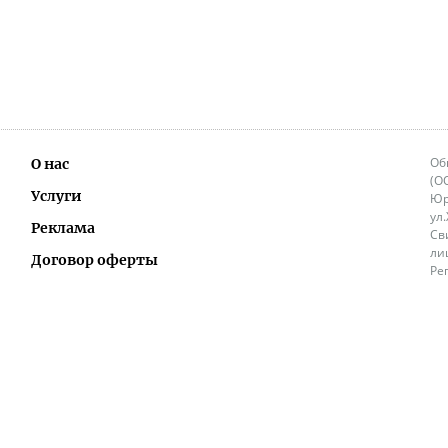
Об
О нас
(О
Услуги
Юр
ул
Реклама
Св
ли
Договор оферты
Ре
Ок
Политика перепечатки и распространения
ИП
информации
Не
9.
Контакты
+3
in