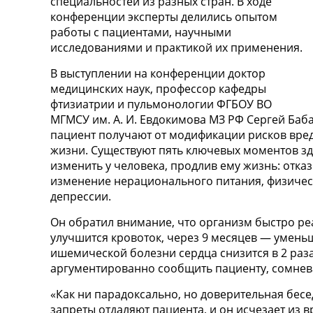
специальностей из разных стран. В ходе
конференции эксперты делились опытом
работы с пациентами, научными
исследованиями и практикой их применения.
В выступлении на конференции доктор
медицинских наук, профессор кафедры
фтизиатрии и пульмонологии ФГБОУ ВО
МГМСУ им. А. И. Евдокимова МЗ РФ Сергей Баба
пациент получают от модификации рисков вре
жизни. Существуют пять ключевых моментов з
изменить у человека, продлив ему жизнь: отка
изменение нерационального питания, физическ
депрессии.
Он обратил внимание, что организм быстро реаг
улучшится кровоток, через 9 месяцев — умень
ишемической болезни сердца снизится в 2 раза
аргументированно сообщить пациенту, сомнев
«Как ни парадоксально, но доверительная бесе
запреты отдаляют пациента, и он исчезает из 