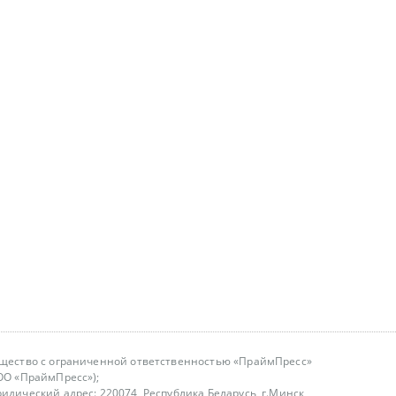
щество с ограниченной ответственностью «ПраймПресс»
ОО «ПраймПресс»);
идический адрес: 220074, Республика Беларусь, г.Минск