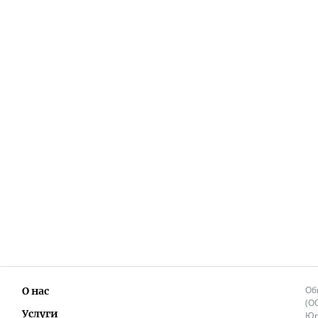
Об
О нас
(О
Услуги
Юр