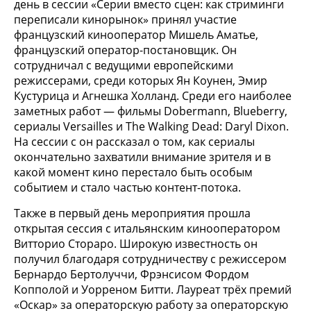
день в сессии «Серии вместо сцен: как стриминги
переписали кинорынок» принял участие
французский кинооператор Мишель Аматье,
французский оператор-постановщик. Он
сотрудничал с ведущими европейскими
режиссерами, среди которых Ян Коунен, Эмир
Кустурица и Агнешка Холланд. Среди его наиболее
заметных работ — фильмы Dobermann, Blueberry,
сериалы Versailles и The Walking Dead: Daryl Dixon.
На сессии с он рассказал о том, как сериалы
окончательно захватили внимание зрителя и в
какой момент кино перестало быть особым
событием и стало частью контент-потока.
Также в первый день мероприятия прошла
открытая сессия с итальянским кинооператором
Витторио Стораро. Широкую известность он
получил благодаря сотрудничеству с режиссером
Бернардо Бертолуччи, Фрэнсисом Фордом
Копполой и Уорреном Битти. Лауреат трёх премий
«Оскар» за операторскую работу за операторскую