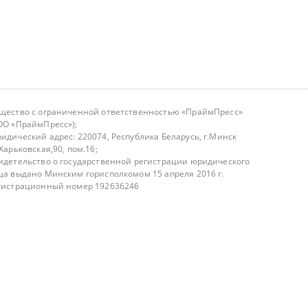
щество с ограниченной ответственностью «ПраймПресс»
ОО «ПраймПресс»);
идический адрес: 220074, Республика Беларусь, г.Минск
.Харьковская,90, пом.16;
идетельство о государственной регистрации юридического
ца выдано Минским горисполкомом 15 апреля 2016 г.
гистрационный номер 192636246
азываем услуги юридическим лицам, физическим лицам и
, не являемся интернет-магазином
т лицензирования
00-18.00, в будние дни
75 (29) 1840673
fo@primepress.by