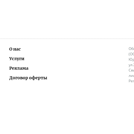
Об
О нас
(О
Услуги
Юр
ул
Реклама
Св
ли
Договор оферты
Ре
Ок
Политика перепечатки и распространения
ИП
информации
Не
9.
Контакты
+3
in