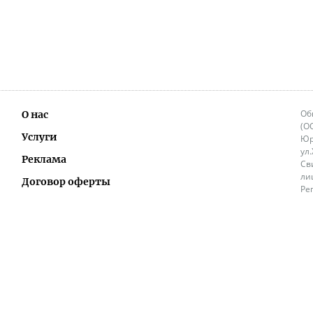
Об
О нас
(О
Услуги
Юр
ул
Реклама
Св
ли
Договор оферты
Ре
Ок
Политика перепечатки и распространения
ИП
информации
Не
9.
Контакты
+3
in