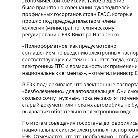
экономической комиссии. Такое решение
было принято на совещании руководителей
профильных госорганов стран ЕАЭС, которые
прошло под председательством члена
коллегии (министра) по техническому
регулированию ЕЭК Виктора Назаренко.
«Полноформатное, как предусмотрено
соглашением по введению электронных паспор
соответствующей системы начнется тогда, ког
электронных ПТС и возможность их применени
национальных сегментах», – отметил министр Е
В ЕЭК подчеркивают, что электронные паспорта
«безболезненно» для автовладельцев. Они смо
сколько сочтут нужным, пока не захотят помен
старый документ или пока их автомобиль не бу
выдаваться обязательно в электронном виде.
По итогам совещания госорганы договорились
национальных систем электронных паспортов к
ЕЭК. Отмечается, что это необходимо, чтобы л