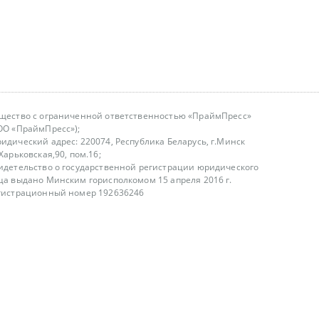
щество с ограниченной ответственностью «ПраймПресс»
ОО «ПраймПресс»);
идический адрес: 220074, Республика Беларусь, г.Минск
.Харьковская,90, пом.16;
идетельство о государственной регистрации юридического
ца выдано Минским горисполкомом 15 апреля 2016 г.
гистрационный номер 192636246
азываем услуги юридическим лицам, физическим лицам и
, не являемся интернет-магазином
т лицензирования
00-18.00, в будние дни
75 (29) 1840673
fo@primepress.by