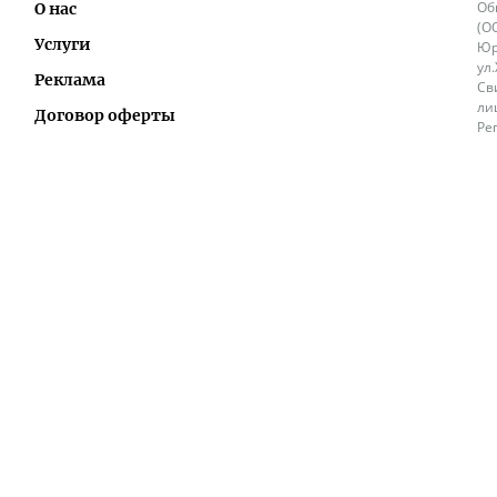
Об
О нас
(О
Услуги
Юр
ул
Реклама
Св
ли
Договор оферты
Ре
Ок
Политика перепечатки и распространения
ИП
информации
Не
9.
Контакты
+3
in