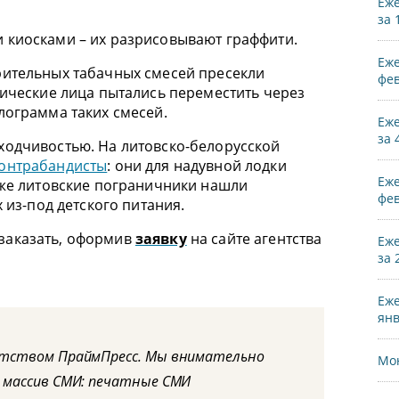
Еже
за 
 киосками – их разрисовывают граффити.
Еже
рительных табачных смесей пресекли
фев
зические лица пытались переместить через
лограмма таких смесей.
Еже
за 
ходчивостью. На литовско-белорусской
онтрабандисты
: они для надувной лодки
Еже
кже литовские пограничники нашли
фев
 из-под детского питания.
заказать, оформив
заявку
на сайте агентства
Еже
за 
Еже
янв
нтством ПраймПресс. Мы внимательно
Мон
 массив СМИ: печатные СМИ