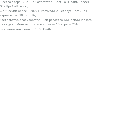
щество с ограниченной ответственностью «ПраймПресс»
ОО «ПраймПресс»);
идический адрес: 220074, Республика Беларусь, г.Минск
.Харьковская,90, пом.16;
идетельство о государственной регистрации юридического
ца выдано Минским горисполкомом 15 апреля 2016 г.
гистрационный номер 192636246
азываем услуги юридическим лицам, физическим лицам и
, не являемся интернет-магазином
т лицензирования
00-18.00, в будние дни
75 (29) 1840673
fo@primepress.by