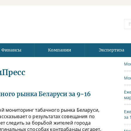
Финансы
Компании
Экспертиза
Мо
мПресс
Мо
Еже
ого рынка Беларуси за 9-16
мар
ой мониторинг табачного рынка Беларуси,
Еже
ссказывает о результатах совещания по
за 
ет следить за борьбой жителей города
игинальных способах контрабанды сигарет.