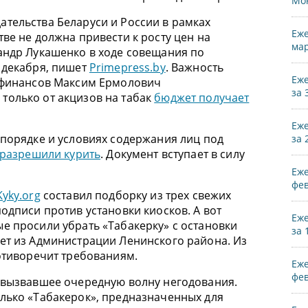
Мо
тельства Беларуси и России в рамках
Еже
ве не должна привести к росту цен на
мар
андр Лукашенко в ходе совещания по
 декабря, пишет
Primepress.by
. Важность
Еже
р финансов Максим Ермолович
за 
только от акцизов на табак
бюджет получает
Еже
 порядке и условиях содержания лиц под
за 
разрешили курить
. Документ вступает в силу
Еже
фев
Kyky.org
составил подборку из трех свежих
одписи против установки киосков. А вот
Еже
е просили убрать «Табакерку» с остановки
за 
ет из Администрации Ленинского района. Из
ротиворечит требованиям.
Еже
фев
 вызвавшее очередную волну негодования.
лько «Табакерок», предназначенных для