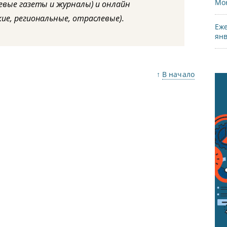
Мон
евые газеты и журналы) и онлайн
ие, региональные, отраслевые).
Еже
янв
↑
В начало