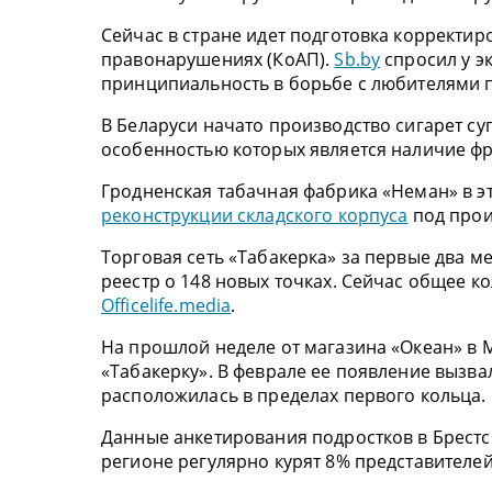
Сейчас в стране идет подготовка корректи
правонарушениях (КоАП).
Sb.by
спросил у эк
принципиальность в борьбе с любителями 
В Беларуси начато производство сигарет с
особенностью которых является наличие ф
Гродненская табачная фабрика «Неман» в э
реконструкции складского корпуса
под прои
Торговая сеть «Табакерка» за первые два м
реестр о 148 новых точках. Сейчас общее ко
Officelife.media
.
На прошлой неделе от магазина «Океан» в 
«Табакерку». В феврале ее появление вызвал
расположилась в пределах первого кольца.
Данные анкетирования подростков в Брестск
регионе регулярно курят 8% представителей