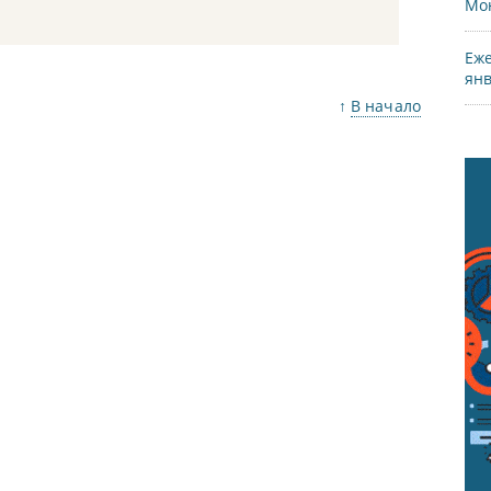
Мон
Еже
янв
↑
В начало