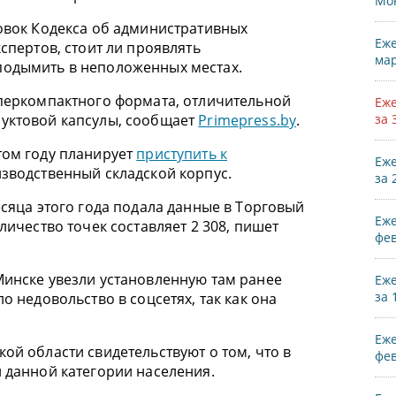
Мо
ровок Кодекса об административных
Еже
спертов, стоит ли проявлять
мар
подымить в неположенных местах.
уперкомпактного формата, отличительной
Еже
руктовой капсулы, сообщает
Primepress.by
.
за 
том году планирует
приступить к
Еже
зводственный складской корпус.
за 
есяца этого года подала данные в Торговый
Еже
личество точек составляет 2 308, пишет
фев
Минске увезли установленную там ранее
Еже
за 
о недовольство в соцсетях, так как она
Еже
ой области свидетельствуют о том, что в
фев
 данной категории населения.