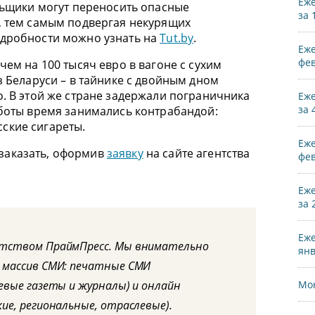
Еже
льщики могут переносить опасные
за 
, тем самым подвергая некурящих
одробности можно узнать на
Tut.by
.
Еже
фев
чем на 100 тысяч евро в вагоне с сухим
з Беларуси – в тайнике с двойным дном
. В этой же стране задержали пограничника
Еже
за 
аботы время занимались контрабандой:
ские сигареты.
Еже
заказать, оформив
заявку
на сайте агентства
фев
Еже
за 
Еже
нтством ПраймПресс. Мы внимательно
янв
 массив СМИ: печатные СМИ
евые газеты и журналы) и онлайн
Мон
ие, региональные, отраслевые).