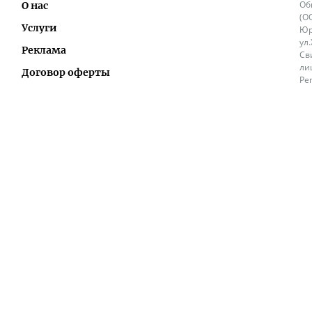
Об
О нас
(О
Услуги
Юр
ул
Реклама
Св
ли
Договор оферты
Ре
Ок
Политика перепечатки и распространения
ИП
информации
Не
9.
Контакты
+3
in