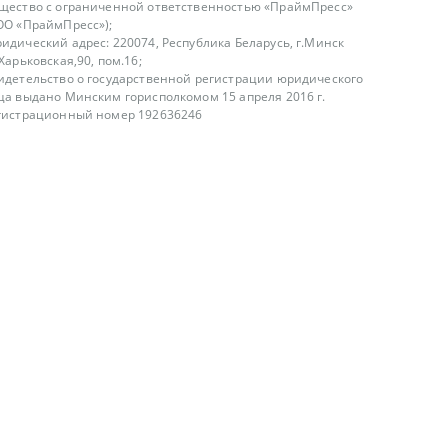
щество с ограниченной ответственностью «ПраймПресс»
ОО «ПраймПресс»);
идический адрес: 220074, Республика Беларусь, г.Минск
.Харьковская,90, пом.16;
идетельство о государственной регистрации юридического
ца выдано Минским горисполкомом 15 апреля 2016 г.
гистрационный номер 192636246
азываем услуги юридическим лицам, физическим лицам и
, не являемся интернет-магазином
т лицензирования
00-18.00, в будние дни
75 (29) 1840673
fo@primepress.by