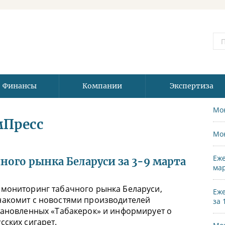
Финансы
Компании
Экспертиза
Мо
мПресс
Мо
Еже
ого рынка Беларуси за 3-9 марта
мар
 мониторинг табачного рынка Беларуси,
Еже
накомит с новостями производителей
за 
тановленных «Табакерок» и информирует о
сских сигарет.