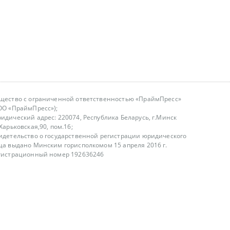
щество с ограниченной ответственностью «ПраймПресс»
ОО «ПраймПресс»);
идический адрес: 220074, Республика Беларусь, г.Минск
.Харьковская,90, пом.16;
идетельство о государственной регистрации юридического
ца выдано Минским горисполкомом 15 апреля 2016 г.
гистрационный номер 192636246
азываем услуги юридическим лицам, физическим лицам и
, не являемся интернет-магазином
т лицензирования
00-18.00, в будние дни
75 (29) 1840673
fo@primepress.by