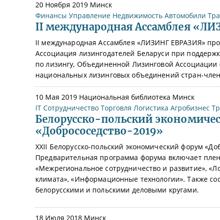
20 Ноября 2019
Минск
Финансы
Управление
Недвижимость
Автомобили
Тра
II международная Ассамблея «Л
II международная Ассамблея «ЛИЗИНГ ЕВРАЗИЯ» прой
Ассоциация лизингодателей Беларуси при поддержк
по лизингу, Объединенной Лизинговой Ассоциации (
национальных лизинговых объединений стран-член
10 Мая 2019
Национальная библиотека Минск
IT
Сотрудничество
Торговля
Логистика
Агробизнес
Тр
Белорусско-польский экономиче
«Добрососедство-2019»
XXII Белорусско-польский экономический форум «До
Предварительная программа форума включает плена
«Межрегиональное сотрудничество и развитие», «Ло
климата», «Информационные технологии». Также со
белорусскими и польскими деловыми кругами.
18 Июля 2018
Минск