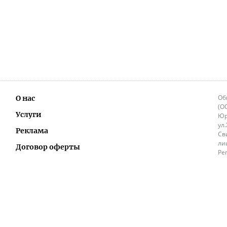
Об
О нас
(О
Услуги
Юр
ул
Реклама
Св
ли
Договор оферты
Ре
Ок
Политика перепечатки и распространения
ИП
информации
Не
9.
Контакты
+3
in