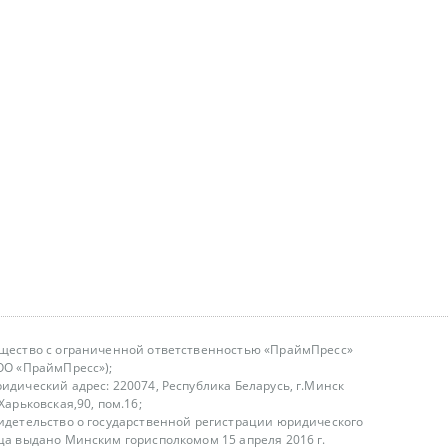
щество с ограниченной ответственностью «ПраймПресс»
ОО «ПраймПресс»);
идический адрес: 220074, Республика Беларусь, г.Минск
.Харьковская,90, пом.16;
идетельство о государственной регистрации юридического
ца выдано Минским горисполкомом 15 апреля 2016 г.