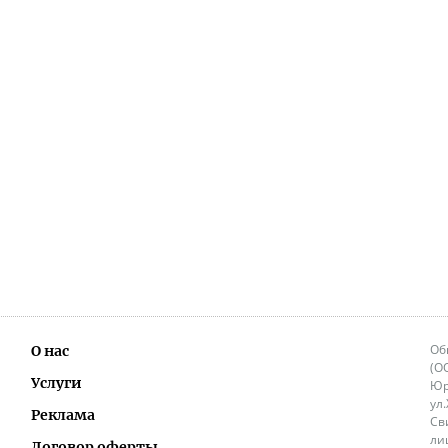
Об
О нас
(О
Услуги
Юр
ул
Реклама
Св
ли
Договор оферты