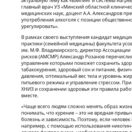
актуальную тему как «Вэйпинг и системы нагре
главный врач УЗ «Минский областной клиничес
медицинских наук, доцент А.А. Александров пре
употребления алкоголя с позиции общественно
урегулировать».
В рамках своего выступления кандидат медици
практики (семейной медицины) факультета у
им. М.Ф. Владимирского, директор Ассоциаци
рисков (АМСМР) Александр Розанов перечисли
управление которыми поможет сохранить здоро
табакокурения, здоровый сон и питание, физич
давления, оптимальный вес тела и уровень жир
питьевого режима и управление стрессом. При
ХНИЗ и сохранении здоровья эти правила работ
вместе.
«Чаще всего людям сложно менять образ жизни 
понимать, что курение – это не вредная привыч
болезнь и зависимость. Поэтому, если человек 
например, с помощью использования никотин-з