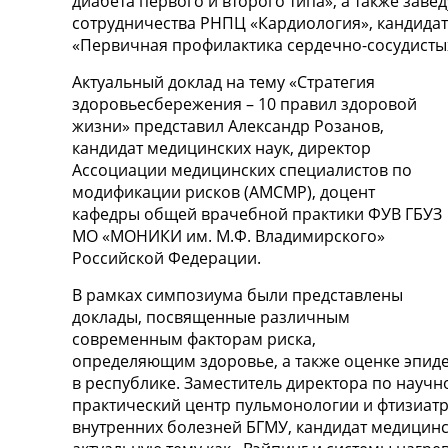
диабета первого и второго типа», а также за
сотрудничества РНПЦ «Кардиология», кандидат
«Первичная профилактика сердечно-сосудисты
Актуальный доклад на тему «Стратегия
здоровьесбережения – 10 правил здоровой
жизни» представил Александр Розанов,
кандидат медицинских наук, директор
Ассоциации медицинских специалистов по
модификации рисков (АМСМР), доцент
кафедры общей врачебной практики ФУВ ГБУЗ
МО «МОНИКИ им. М.Ф. Владимирского»
Российской Федерации.
В рамках симпозиума были представлены
доклады, посвященные различным
современным факторам риска,
определяющим здоровье, а также оценке эпид
в республике. Заместитель директора по научн
практический центр пульмонологии и фтизиат
внутренних болезней БГМУ, кандидат медицинск