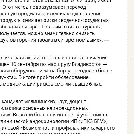
тех, кто не готов отказаться от сигарет, имеет
 Этот метод подразумевает переход
ержащую продукцию, исключающую горение
е продукты снижает риски сердечно-сосудистых
обычных сигарет. Полный отказ от курения,
 получается, можно значительно снизить
дуктов горения табака в сигаретном дыме», —
актической акции, направленной на снижение
пущен 10 сентября по маршруту Владивосток —
нским оборудованием на борту преодолел более
пунктах. В итоге пройти обследование,
о модификации рисков смогли свыше 6 тыс.
кандидат медицинских наук, доцент
офилактика основных неинфекционных
ия». Вызвали большой интерес у участников
клинической эндокринологии ИПКиПКЗ БГМУ,
аниловой «Возможности профилактики сахарного