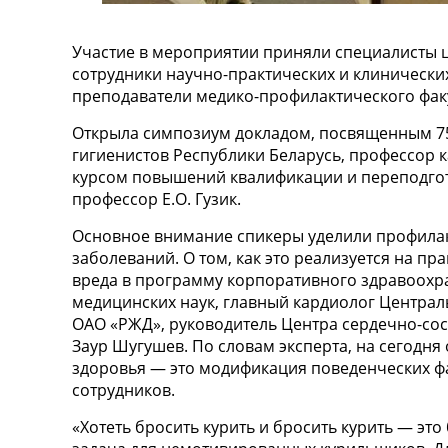
Участие в мероприятии приняли специалисты 
сотрудники научно-практических и клинических 
преподаватели медико-профилактического факу
Открыла симпозиум докладом, посвященным 7
гигиенистов Республики Беларусь, профессор 
курсом повышений квалификации и переподгот
профессор Е.О. Гузик.
Основное внимание спикеры уделили профила
заболеваний. О том, как это реализуется на пр
вреда в программу корпоративного здравоохра
медицинских наук, главный кардиолог Центра
ОАО «РЖД», руководитель Центра сердечно-со
Заур Шугушев. По словам эксперта, на сегодн
здоровья — это модификация поведенческих ф
сотрудников.
«Хотеть бросить курить и бросить курить — э