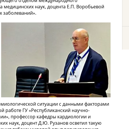
ведующего отделом международного
а медицинских наук, доцента Е.П. Воробьевой
х заболеваний».
емиологической ситуации с данными факторами
ой работе ГУ «Республиканский научно-
рии», профессор кафедры кардиологии и
их наук, доцент Д.Ю. Рузанов осветил такую