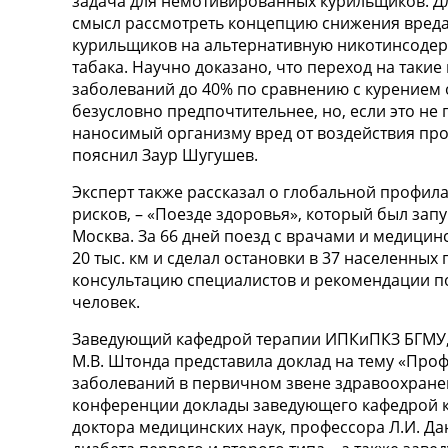
задача для немотивированных курильщиков. Для 
смысл рассмотреть концепцию снижения вреда.
курильщиков на альтернативную никотинсод
табака. Научно доказано, что переход на таки
заболеваний до 40% по сравнению с курением 
безусловно предпочтительнее, но, если это не
наносимый организму вред от воздействия про
пояснил Заур Шугушев.
Эксперт также рассказал о глобальной профил
рисков, – «Поезде здоровья», который был за
Москва. За 66 дней поезд с врачами и медици
20 тыс. км и сделал остановки в 37 населенных 
консультацию специалистов и рекомендации п
человек.
Заведующий кафедрой терапии ИПКиПКЗ БГМУ, 
М.В. Штонда представила доклад на тему «Пр
заболеваний в первичном звене здравоохранен
конференции доклады заведующего кафедрой 
доктора медицинских наук, профессора Л.И. Д