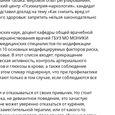
вания табака: мировой опыт регулирования»,
кий центр «Психиатрия-наркология», кандидат
дставил доклад на тему «Как снизить вред от
го здоровья: запретить нельзя законодательно
нских наук, доцент кафедры общей врачебной
совершенствования врачей ГБУЗ МО МОНИКИ
и медицинских специалистов по модификации
л 10 основных модифицируемых факторов риска,
вье. В этот список входят: прекращение
еская активность, контроль артериального
ов и глюкозы в крови, а также соблюдение
 этом спикер подчеркнул, что при профилактике
ают только в том случае, если соблюдаются все
и отказываться от своих привычек. Но стоит
ка, не девиантное поведение, это зачастую
не может уверенно отказаться от курения,
аместительной терапии, или от какого-то