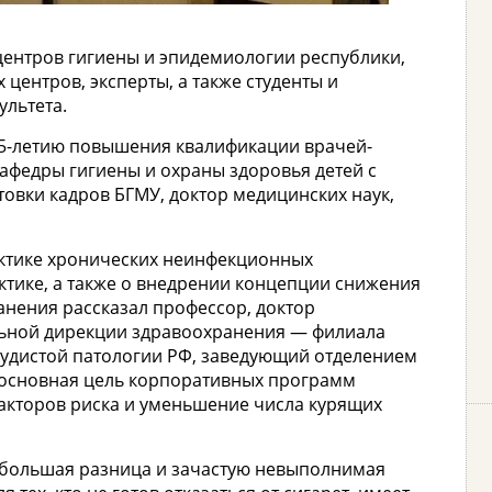
центров гигиены и эпидемиологии республики,
центров, эксперты, а также студенты и
льтета.
5-летию повышения квалификации врачей-
кафедры гигиены и охраны здоровья детей с
овки кадров БГМУ, доктор медицинских наук,
ктике хронических неинфекционных
актике, а также о внедрении концепции снижения
нения рассказал профессор, доктор
льной дирекции здравоохранения — филиала
судистой патологии РФ, заведующий отделением
я основная цель корпоративных программ
акторов риска и уменьшение числа курящих
то большая разница и зачастую невыполнимая