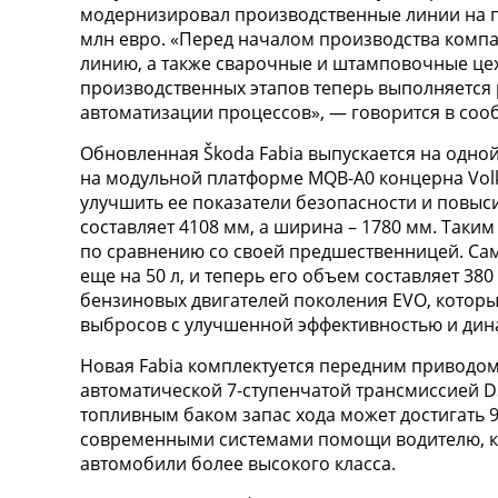
модернизировал производственные линии на п
млн евро. «Перед началом производства комп
линию, а также сварочные и штамповочные цех
производственных этапов теперь выполняется 
автоматизации процессов», — говорится в соо
Обновленная Škoda Fabia выпускается на одной
на модульной платформе MQB-A0 концерна Vol
улучшить ее показатели безопасности и повыс
составляет 4108 мм, а ширина – 1780 мм. Таким
по сравнению со своей предшественницей. Са
еще на 50 л, и теперь его объем составляет 380
бензиновых двигателей поколения EVO, которы
выбросов с улучшенной эффективностью и дин
Новая Fabia комплектуется передним приводом
автоматической 7-ступенчатой трансмиссией 
топливным баком запас хода может достигать 9
современными системами помощи водителю, ко
автомобили более высокого класса.