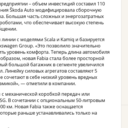
редприятии – объем инвестиций составил 110
ания Škoda Auto модифицировала сборочную
а. Большая часть сложных и энергозатратных
роботами, что обеспечивает высокую степень
бщении.
 линии с моделями Scala и Kamiq и базируется
kswagen Group. «Это позволило значительно
ить уровень комфорта. Теперь длина автомобиля
 образом, новая Fabia стала более просторной
мый большой багажник в сегменте увеличился
 л. Линейку силовых агрегатов составляют 5
е сочетают в себе низкий уровень вредных
амикой», — отметили в компании.
 с механической коробкой передач или
DSG. В сочетании с опциональным 50-литровым
00 км. Новая Fabia также оснащается
торые раньше устанавливались только на