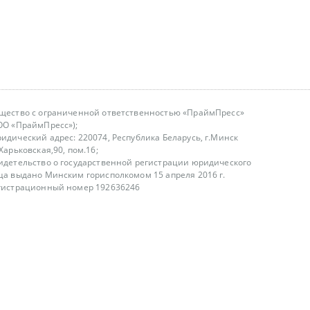
щество с ограниченной ответственностью «ПраймПресс»
ОО «ПраймПресс»);
идический адрес: 220074, Республика Беларусь, г.Минск
.Харьковская,90, пом.16;
идетельство о государственной регистрации юридического
ца выдано Минским горисполкомом 15 апреля 2016 г.
гистрационный номер 192636246
азываем услуги юридическим лицам, физическим лицам и
, не являемся интернет-магазином
т лицензирования
00-18.00, в будние дни
75 (29) 1840673
fo@primepress.by