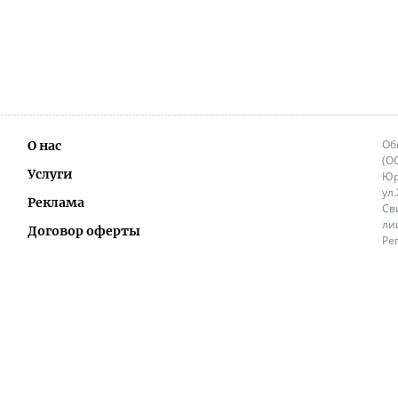
Об
О нас
(О
Услуги
Юр
ул
Реклама
Св
ли
Договор оферты
Ре
Ок
Политика перепечатки и распространения
ИП
информации
Не
9.
Контакты
+3
in