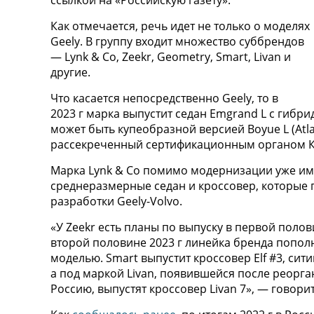
ссылкой на «Российскую газету».
Как отмечается, речь идет не только о моделях
Geely. В группу входит множество суббрендов
— Lynk & Co, Zeekr, Geometry, Smart, Livan и
другие.
Что касается непосредственно Geely, то в
2023 г марка выпустит седан Emgrand L с гибри
может быть купеобразной версией Boyue L (Atla
рассекреченный сертификационным органом К
Марка Lynk & Co помимо модернизации уже им
среднеразмерные седан и кроссовер, которые
разработки Geely-Volvo.
«У Zeekr есть планы по выпуску в первой полов
второй половине 2023 г линейка бренда попол
моделью. Smart выпустит кроссовер Elf #3, си
а под маркой Livan, появившейся после реорган
Россию, выпустят кроссовер Livan 7», — говори