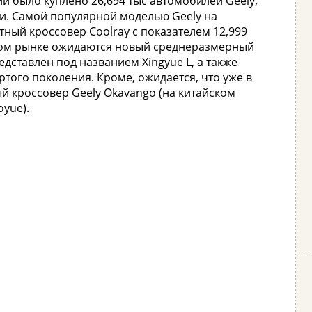
сии было куплено 26,694 тыс автомобилей Geely,
ти. Самой популярной моделью Geely на
ный кроссовер Coolray с показателем 12,999
йском рынке ожидаются новый среднеразмерный
дставлен под названием Xingyue L, а также
того поколения. Кроме, ожидается, что уже в
й кроссовер Geely Okavango (на китайском
yue).