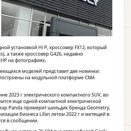
дной установкой Hi P, кроссовер FX12, который
s), а также кроссовер G426, недавно
НР на фотографиях.
еющихся моделей представит две новинки:
 построены на модульной платформе CMA
ине 2023 г электрического компактного SUV, во
нится еще одной компактной электрической
тикар Panda примерит шильдик бренда Geometry,
изации бизнеса Lifan летом 2022 г и метящей в
тся в сообщении.