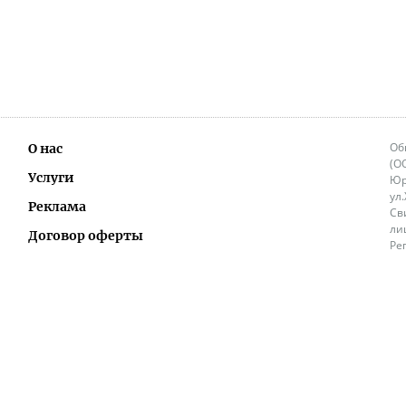
Об
О нас
(О
Услуги
Юр
ул
Реклама
Св
ли
Договор оферты
Ре
Ок
Политика перепечатки и распространения
ИП
информации
Не
9.
Контакты
+3
in