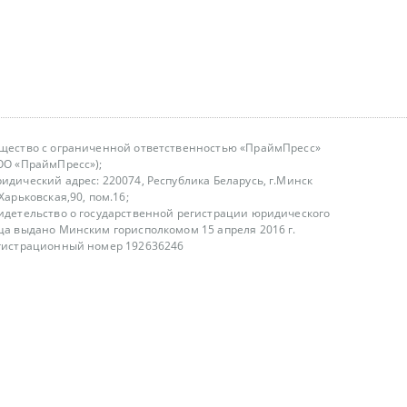
щество с ограниченной ответственностью «ПраймПресс»
ОО «ПраймПресс»);
идический адрес: 220074, Республика Беларусь, г.Минск
.Харьковская,90, пом.16;
идетельство о государственной регистрации юридического
ца выдано Минским горисполкомом 15 апреля 2016 г.
гистрационный номер 192636246
азываем услуги юридическим лицам, физическим лицам и
, не являемся интернет-магазином
т лицензирования
00-18.00, в будние дни
75 (29) 1840673
fo@primepress.by