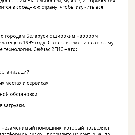
достопримечательностей, музеев, исторических
ится в соседнюю страну, чтобы изучить все
 по городам Беларуси с широким набором
ла еще в 1999 году. С этого времени платформу
 технологии. Сейчас 2ГИС – это:
организаций;
х местах и сервисах;
ной обстановки;
 загрузки.
 это незаменимый помощник, который позволяет
 платформой легко – перейдите на сайт 2ГИС по