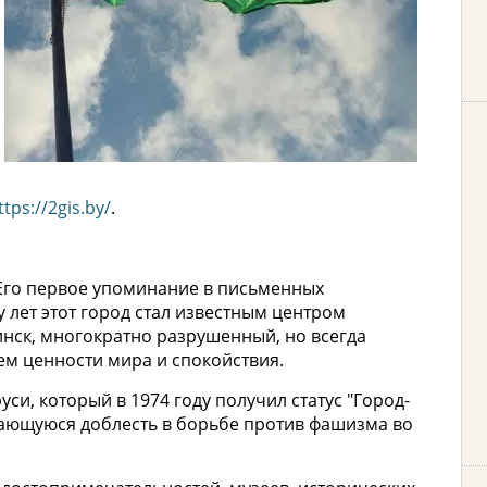
ttps://2gis.by/
.
 Его первое упоминание в письменных
у лет этот город стал известным центром
инск, многократно разрушенный, но всегда
м ценности мира и спокойствия.
си, который в 1974 году получил статус "Город-
дающуюся доблесть в борьбе против фашизма во