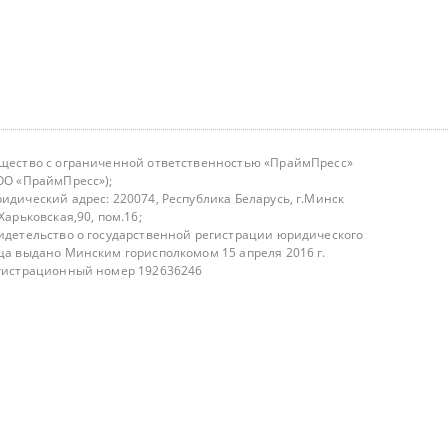
щество с ограниченной ответственностью «ПраймПресс»
ОО «ПраймПресс»);
идический адрес: 220074, Республика Беларусь, г.Минск
.Харьковская,90, пом.16;
идетельство о государственной регистрации юридического
ца выдано Минским горисполкомом 15 апреля 2016 г.
гистрационный номер 192636246
азываем услуги юридическим лицам, физическим лицам и
, не являемся интернет-магазином
т лицензирования
00-18.00, в будние дни
75 (29) 1840673
fo@primepress.by