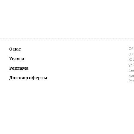
Об
О нас
(О
Услуги
Юр
ул
Реклама
Св
ли
Договор оферты
Ре
Ок
Политика перепечатки и распространения
ИП
информации
Не
9.
Контакты
+3
in