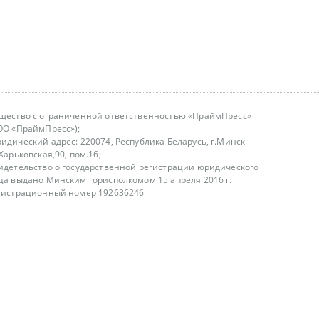
щество с ограниченной ответственностью «ПраймПресс»
ОО «ПраймПресс»);
идический адрес: 220074, Республика Беларусь, г.Минск
.Харьковская,90, пом.16;
идетельство о государственной регистрации юридического
ца выдано Минским горисполкомом 15 апреля 2016 г.
гистрационный номер 192636246
азываем услуги юридическим лицам, физическим лицам и
, не являемся интернет-магазином
т лицензирования
00-18.00, в будние дни
75 (29) 1840673
fo@primepress.by