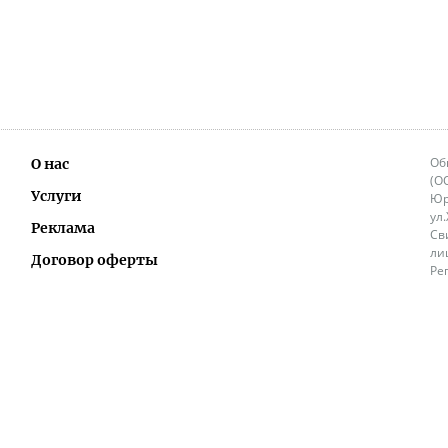
Об
О нас
(О
Услуги
Юр
ул
Реклама
Св
ли
Договор оферты
Ре
Ок
Политика перепечатки и распространения
ИП
информации
Не
9.
Контакты
+3
in