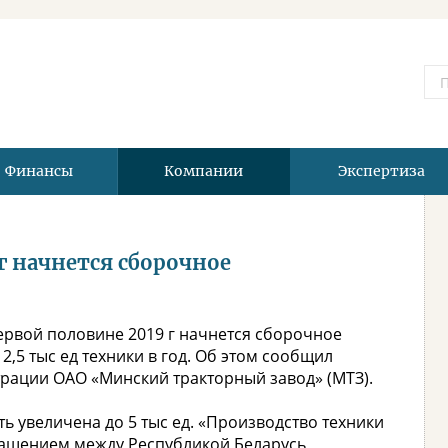
Финансы
Компании
Экспертиза
г начнется сборочное
первой половине 2019 г начнется сборочное
,5 тыс ед техники в год. Об этом сообщил
рации ОАО «Минский тракторный завод» (МТЗ).
ь увеличена до 5 тыс ед. «Производство техники
глашением между Республикой Беларусь,