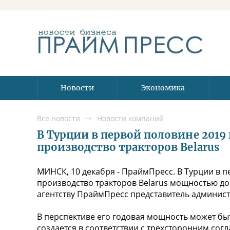
Новости
Экономика
Все новости
Новости компаний
В Турции в первой половине 2019 
производство тракторов Belarus
МИНСК, 10 декабря - ПраймПресс. В Турции в 
производство тракторов Belarus мощностью до 2
агентству ПраймПресс представитель админист
В перспективе его годовая мощность может быт
создается в соответствии с трехсторонним со