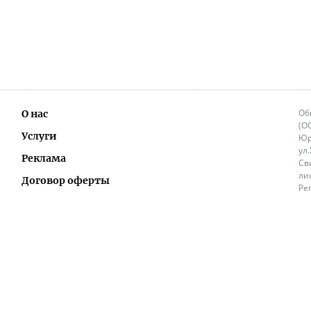
Об
О нас
(О
Услуги
Юр
ул
Реклама
Св
ли
Договор оферты
Ре
Ок
Политика перепечатки и распространения
ИП
информации
Не
9.
Контакты
+3
in