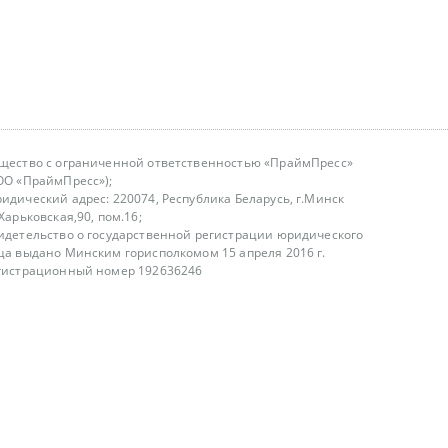
щество с ограниченной ответственностью «ПраймПресс»
ОО «ПраймПресс»);
идический адрес: 220074, Республика Беларусь, г.Минск
.Харьковская,90, пом.16;
идетельство о государственной регистрации юридического
ца выдано Минским горисполкомом 15 апреля 2016 г.
гистрационный номер 192636246
азываем услуги юридическим лицам, физическим лицам и
, не являемся интернет-магазином
т лицензирования
00-18.00, в будние дни
75 (29) 1840673
fo@primepress.by