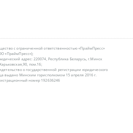
щество с ограниченной ответственностью «ПраймПресс»
ОО «ПраймПресс»);
идический адрес: 220074, Республика Беларусь, г.Минск
.Харьковская,90, пом.16;
идетельство о государственной регистрации юридического
ца выдано Минским горисполкомом 15 апреля 2016 г.
гистрационный номер 192636246
азываем услуги юридическим лицам, физическим лицам и
, не являемся интернет-магазином
т лицензирования
00-18.00, в будние дни
75 (29) 1840673
fo@primepress.by