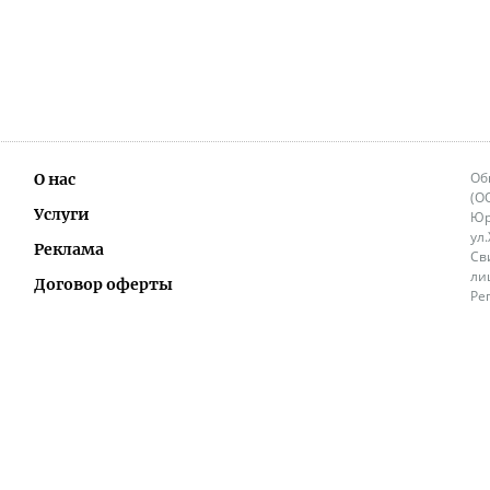
Об
О нас
(О
Услуги
Юр
ул
Реклама
Св
ли
Договор оферты
Ре
Ок
Политика перепечатки и распространения
ИП
информации
Не
9.
Контакты
+3
in