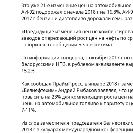
Это уже 21-е изменение цен на автомобильное т
АИ-92 подорожал с начала 2018 г на 16,8%, АИ-9
2017 г бензин и дизтопливо дорожали семь раз
«Предыдущие изменения цен не компенсирова
заводов опережающий рост цен на нефть по ср
говорится в сообщении Белнефтехима.
По информации концерна, с октября 2017 г по 
белорусскими НПЗ, в рублевом эквиваленте выр
15,2%.
Как сообщал ПраймПресс, в январе 2018 г зам
«Белнефтехим» Андрей Рыбаков заявлял, что 
повысить на 23% для компенсации роста цен на
цены на автомобильное топливо к паритету с ц
7-11%.
Из слов заместителя председателя Белнефтехи
2018 г в кулуарах международной конференци