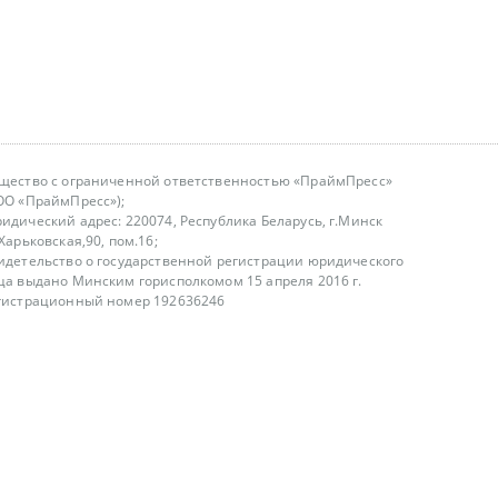
щество с ограниченной ответственностью «ПраймПресс»
ОО «ПраймПресс»);
идический адрес: 220074, Республика Беларусь, г.Минск
.Харьковская,90, пом.16;
идетельство о государственной регистрации юридического
ца выдано Минским горисполкомом 15 апреля 2016 г.
гистрационный номер 192636246
азываем услуги юридическим лицам, физическим лицам и
, не являемся интернет-магазином
т лицензирования
00-18.00, в будние дни
75 (29) 1840673
fo@primepress.by