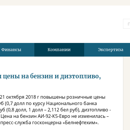
Финансы
Компании
Экспертиза
ы цены на бензин и дизтопливо,
с 21 октября 2018 г повышены розничные цены
уб (0,7 долл по курсу Национального банка
б (0,8 долл, 1 долл – 2,112 бел руб), дизтопливо -
р. Цена на бензин АИ-92-К5-Евро не изменилась –
ла пресс-служба госконцерна «Белнефтехим».