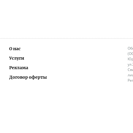
Об
О нас
(О
Услуги
Юр
ул
Реклама
Св
ли
Договор оферты
Ре
Ок
Политика перепечатки и распространения
ИП
информации
Не
9.
Контакты
+3
in