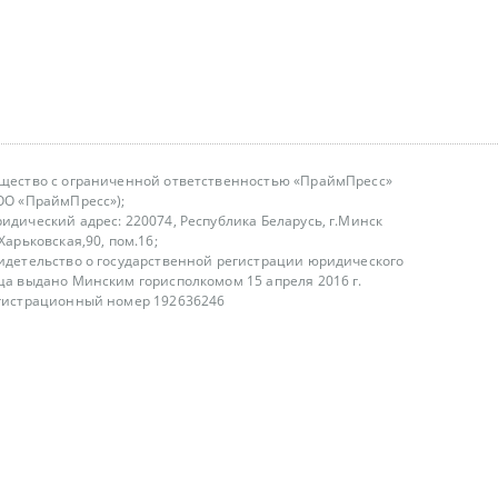
щество с ограниченной ответственностью «ПраймПресс»
ОО «ПраймПресс»);
идический адрес: 220074, Республика Беларусь, г.Минск
.Харьковская,90, пом.16;
идетельство о государственной регистрации юридического
ца выдано Минским горисполкомом 15 апреля 2016 г.
гистрационный номер 192636246
азываем услуги юридическим лицам, физическим лицам и
, не являемся интернет-магазином
т лицензирования
00-18.00, в будние дни
75 (29) 1840673
fo@primepress.by