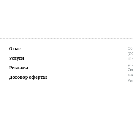
Об
О нас
(О
Услуги
Юр
ул
Реклама
Св
ли
Договор оферты
Ре
Ок
Политика перепечатки и распространения
ИП
информации
Не
9.
Контакты
+3
in