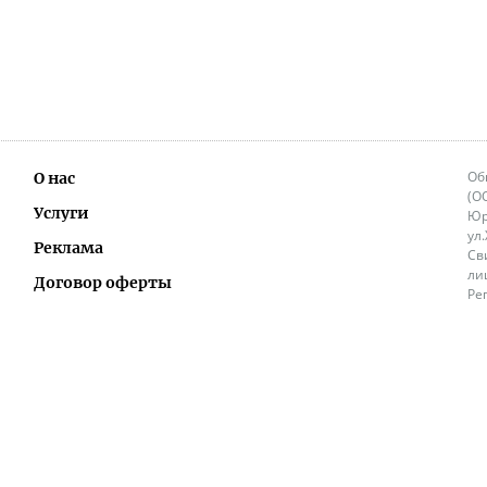
Об
О нас
(О
Услуги
Юр
ул
Реклама
Св
ли
Договор оферты
Ре
Ок
Политика перепечатки и распространения
ИП
информации
Не
9.
Контакты
+3
in