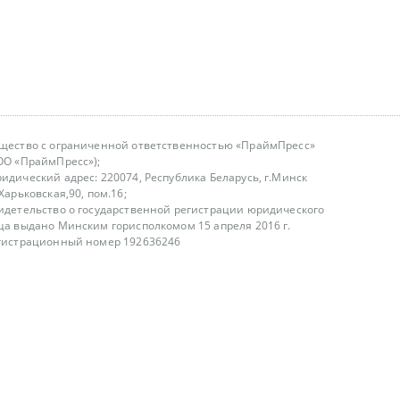
щество с ограниченной ответственностью «ПраймПресс»
ОО «ПраймПресс»);
идический адрес: 220074, Республика Беларусь, г.Минск
.Харьковская,90, пом.16;
идетельство о государственной регистрации юридического
ца выдано Минским горисполкомом 15 апреля 2016 г.
гистрационный номер 192636246
азываем услуги юридическим лицам, физическим лицам и
, не являемся интернет-магазином
т лицензирования
00-18.00, в будние дни
75 (29) 1840673
fo@primepress.by