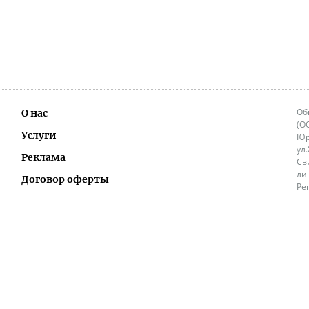
Об
О нас
(О
Услуги
Юр
ул
Реклама
Св
ли
Договор оферты
Ре
Ок
Политика перепечатки и распространения
ИП
информации
Не
9.
Контакты
+3
in