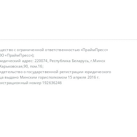
щество с ограниченной ответственностью «ПраймПресс»
ОО «ПраймПресс»);
идический адрес: 220074, Республика Беларусь, г.Минск
.Харьковская,90, пом.16;
идетельство о государственной регистрации юридического
ца выдано Минским горисполкомом 15 апреля 2016 г.
гистрационный номер 192636246
азываем услуги юридическим лицам, физическим лицам и
, не являемся интернет-магазином
т лицензирования
00-18.00, в будние дни
75 (29) 1840673
fo@primepress.by