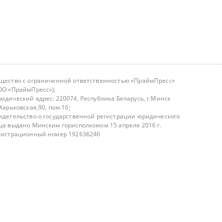
щество с ограниченной ответственностью «ПраймПресс»
ОО «ПраймПресс»);
идический адрес: 220074, Республика Беларусь, г.Минск
.Харьковская,90, пом.16;
идетельство о государственной регистрации юридического
ца выдано Минским горисполкомом 15 апреля 2016 г.
гистрационный номер 192636246
азываем услуги юридическим лицам, физическим лицам и
, не являемся интернет-магазином
т лицензирования
00-18.00, в будние дни
75 (29) 1840673
fo@primepress.by