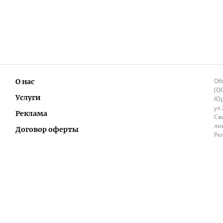
Об
О нас
(О
Услуги
Юр
ул
Реклама
Св
ли
Договор оферты
Ре
Ок
Политика перепечатки и распространения
ИП
информации
Не
9.
Контакты
+3
in