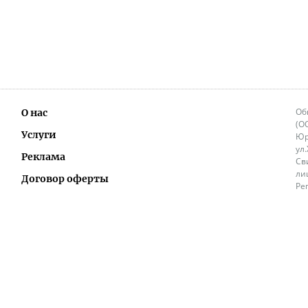
Об
О нас
(О
Услуги
Юр
ул
Реклама
Св
ли
Договор оферты
Ре
Ок
Политика перепечатки и распространения
ИП
информации
Не
9.
Контакты
+3
in