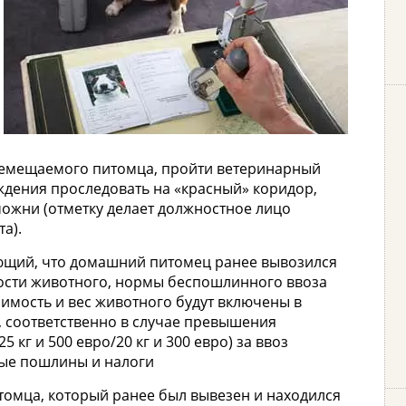
емещаемого питомца, пройти ветеринарный
ождения проследовать на «красный» коридор,
ожни (отметку делает должностное лицо
а).
ающий, что домашний питомец ранее вывозился
мости животного, нормы беспошлинного ввоза
оимость и вес животного будут включены в
 соответственно в случае превышения
кг и 500 евро/20 кг и 300 евро) за ввоз
ые пошлины и налоги
омца, который ранее был вывезен и находился