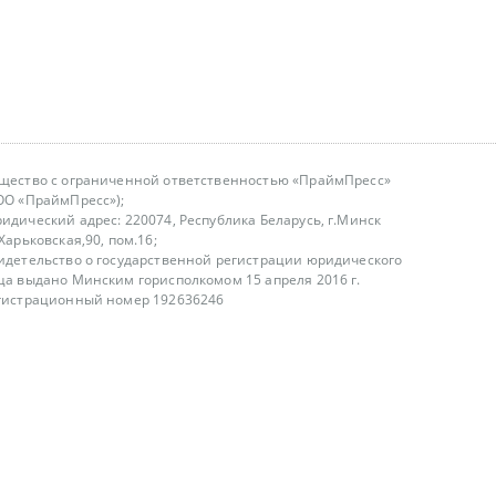
щество с ограниченной ответственностью «ПраймПресс»
ОО «ПраймПресс»);
идический адрес: 220074, Республика Беларусь, г.Минск
.Харьковская,90, пом.16;
идетельство о государственной регистрации юридического
ца выдано Минским горисполкомом 15 апреля 2016 г.
гистрационный номер 192636246
азываем услуги юридическим лицам, физическим лицам и
, не являемся интернет-магазином
т лицензирования
00-18.00, в будние дни
75 (29) 1840673
fo@primepress.by