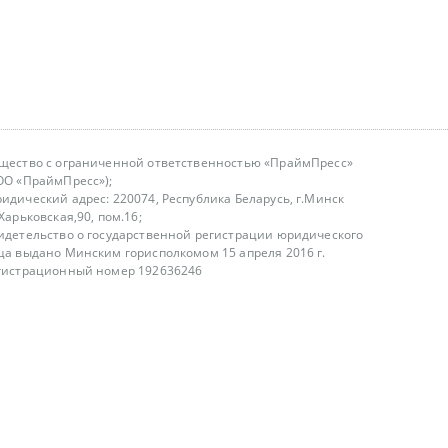
щество с ограниченной ответственностью «ПраймПресс»
ОО «ПраймПресс»);
идический адрес: 220074, Республика Беларусь, г.Минск
.Харьковская,90, пом.16;
идетельство о государственной регистрации юридического
ца выдано Минским горисполкомом 15 апреля 2016 г.
гистрационный номер 192636246
азываем услуги юридическим лицам, физическим лицам и
, не являемся интернет-магазином
т лицензирования
00-18.00, в будние дни
75 (29) 1840673
fo@primepress.by