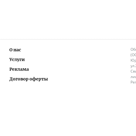
Об
О нас
(О
Услуги
Юр
ул
Реклама
Св
ли
Договор оферты
Ре
Ок
Политика перепечатки и распространения
ИП
информации
Не
9.
Контакты
+3
in