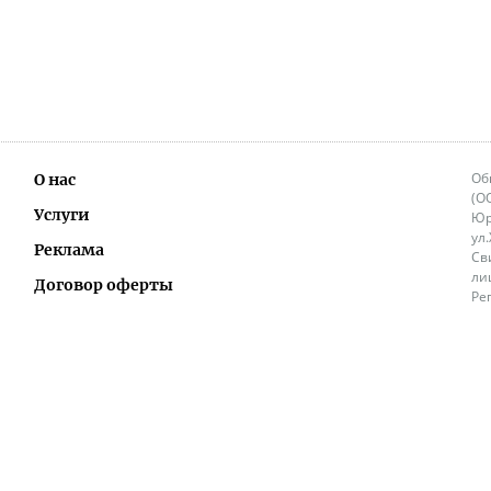
Об
О нас
(О
Услуги
Юр
ул
Реклама
Св
ли
Договор оферты
Ре
Ок
Политика перепечатки и распространения
ИП
информации
Не
9.
Контакты
+3
in