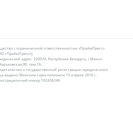
щество с ограниченной ответственностью «ПраймПресс»
ОО «ПраймПресс»);
идический адрес: 220074, Республика Беларусь, г.Минск
.Харьковская,90, пом.16;
идетельство о государственной регистрации юридического
ца выдано Минским горисполкомом 15 апреля 2016 г.
гистрационный номер 192636246
азываем услуги юридическим лицам, физическим лицам и
, не являемся интернет-магазином
т лицензирования
00-18.00, в будние дни
75 (29) 1840673
fo@primepress.by