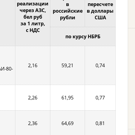
реализации
в
пересчете
через АЗС,
российские
в доллары
бел руб
рубли
США
за 1 литр,
с НДС
по курсу НБРБ
2,16
59,21
0,74
АИ-80-
2,26
61,95
0,77
2,36
64,69
0,81