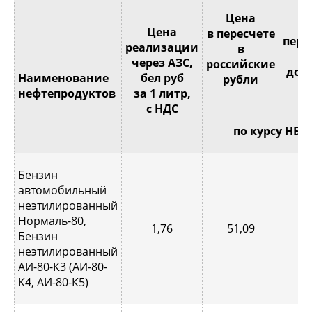
Це
Цена
Цена
в пересчете
пере
реализации
в
через АЗС,
российские
дол
Наименование
бел руб
рубли
С
нефтепродуктов
за 1 литр,
с НДС
по курсу НБР
Бензин
автомобильный
неэтилированный
Нормаль-80,
1,76
51,09
0,
Бензин
неэтилированный
АИ-80-К3 (АИ-80-
К4, АИ-80-К5)