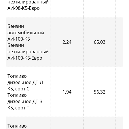
неэтилированный
АИ-98-К5-Евро
Бензин
автомобильный
АИ-100-К5
2,24
65,03
0,
Бензин
неэтилированный
АИ-100-К5-Евро
Топливо
дизельное ДТ-Л-
К5, сорт С
1,94
56,32
0,
Топливо
дизельное ДТ-З-
К5, сорт F
Топливо