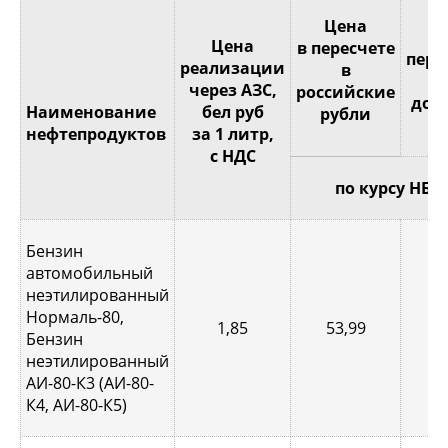
Це
Цена
Цена
в пересчете
пере
реализации
в
через АЗС,
российские
дол
Наименование
бел руб
рубли
С
нефтепродуктов
за 1 литр,
с НДС
по курсу НБР
Бензин
автомобильный
неэтилированный
Нормаль-80,
1,85
53,99
0,
Бензин
неэтилированный
АИ-80-К3 (АИ-80-
К4, АИ-80-К5)