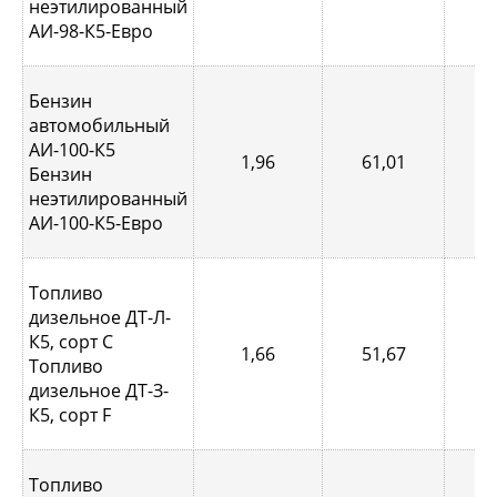
неэтилированный
АИ-98-К5-Евро
Бензин
автомобильный
АИ-100-К5
1,96
61,01
0,
Бензин
неэтилированный
АИ-100-К5-Евро
Топливо
дизельное ДТ-Л-
К5, сорт С
1,66
51,67
0,
Топливо
дизельное ДТ-З-
К5, сорт F
Топливо