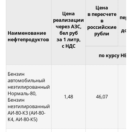
Це
Цена
Цена
в пересчете
пере
реализации
в
через АЗС,
российские
дол
Наименование
бел руб
рубли
С
нефтепродуктов
за 1 литр,
с НДС
по курсу НБР
Бензин
автомобильный
неэтилированный
Нормаль-80,
1,48
46,07
0,
Бензин
неэтилированный
АИ-80-К3 (АИ-80-
К4, АИ-80-К5)