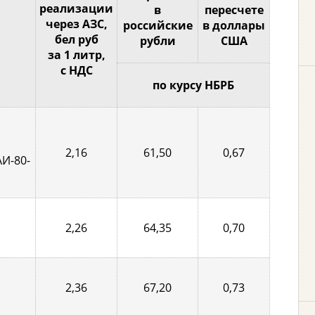
реализации
в
пересчете
через АЗС,
российские
в доллары
бел руб
рубли
США
за 1 литр,
с НДС
по курсу НБРБ
2,16
61,50
0,67
АИ-80-
2,26
64,35
0,70
2,36
67,20
0,73