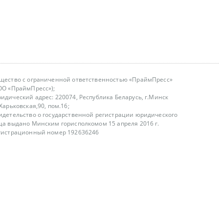
щество с ограниченной ответственностью «ПраймПресс»
ОО «ПраймПресс»);
идический адрес: 220074, Республика Беларусь, г.Минск
.Харьковская,90, пом.16;
идетельство о государственной регистрации юридического
ца выдано Минским горисполкомом 15 апреля 2016 г.
гистрационный номер 192636246
азываем услуги юридическим лицам, физическим лицам и
, не являемся интернет-магазином
т лицензирования
00-18.00, в будние дни
75 (29) 1840673
fo@primepress.by