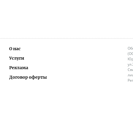
Об
О нас
(О
Услуги
Юр
ул
Реклама
Св
ли
Договор оферты
Ре
Ок
Политика перепечатки и распространения
ИП
информации
Не
9.
Контакты
+3
in