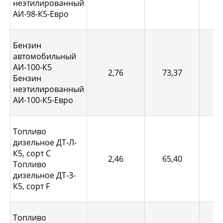
неэтилированный
АИ-98-К5-Евро
Бензин
автомобильный
АИ-100-К5
2,76
73,37
0,
Бензин
неэтилированный
АИ-100-К5-Евро
Топливо
дизельное ДТ-Л-
К5, сорт С
2,46
65,40
0,
Топливо
дизельное ДТ-З-
К5, сорт F
Топливо