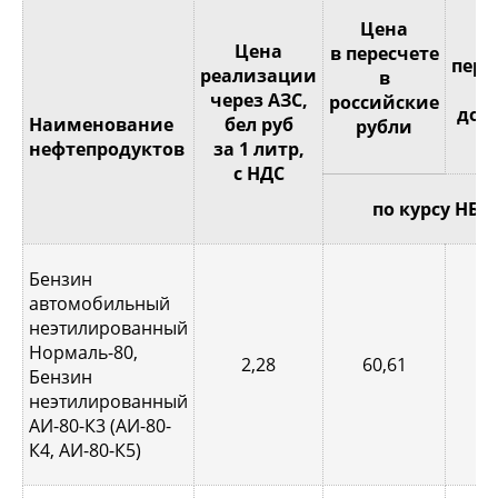
Це
Цена
Цена
в пересчете
пере
реализации
в
через АЗС,
российские
дол
Наименование
бел руб
рубли
С
нефтепродуктов
за 1 литр,
с НДС
по курсу НБР
Бензин
автомобильный
неэтилированный
Нормаль-80,
2,28
60,61
0,
Бензин
неэтилированный
АИ-80-К3 (АИ-80-
К4, АИ-80-К5)