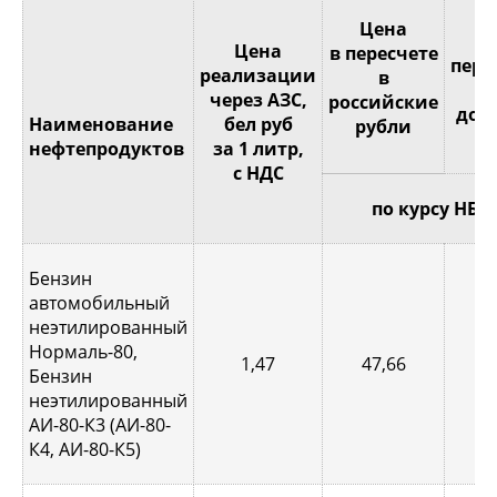
Це
Цена
Цена
в пересчете
пере
реализации
в
через АЗС,
российские
дол
Наименование
бел руб
рубли
С
нефтепродуктов
за 1 литр,
с НДС
по курсу НБР
Бензин
автомобильный
неэтилированный
Нормаль-80,
1,47
47,66
0,
Бензин
неэтилированный
АИ-80-К3 (АИ-80-
К4, АИ-80-К5)