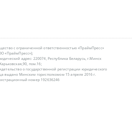
щество с ограниченной ответственностью «ПраймПресс»
ОО «ПраймПресс»);
идический адрес: 220074, Республика Беларусь, г.Минск
.Харьковская,90, пом.16;
идетельство о государственной регистрации юридического
ца выдано Минским горисполкомом 15 апреля 2016 г.
гистрационный номер 192636246
азываем услуги юридическим лицам, физическим лицам и
, не являемся интернет-магазином
т лицензирования
00-18.00, в будние дни
75 (29) 1840673
fo@primepress.by