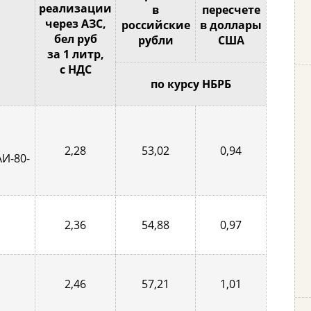
реализации
в
пересчете
через АЗС,
российские
в доллары
бел руб
рубли
США
за 1 литр,
с НДС
по курсу НБРБ
2,28
53,02
0,94
АИ-80-
2,36
54,88
0,97
2,46
57,21
1,01