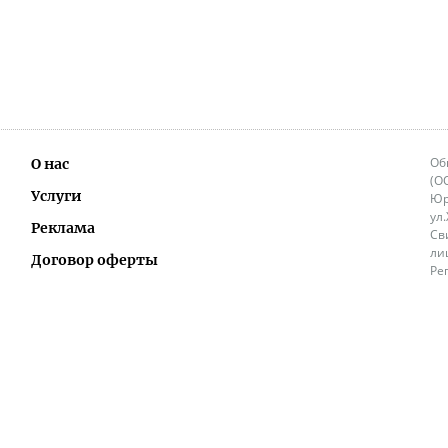
Об
О нас
(О
Услуги
Юр
ул
Реклама
Св
ли
Договор оферты
Ре
Ок
Политика перепечатки и распространения
ИП
информации
Не
9.
Контакты
+3
in