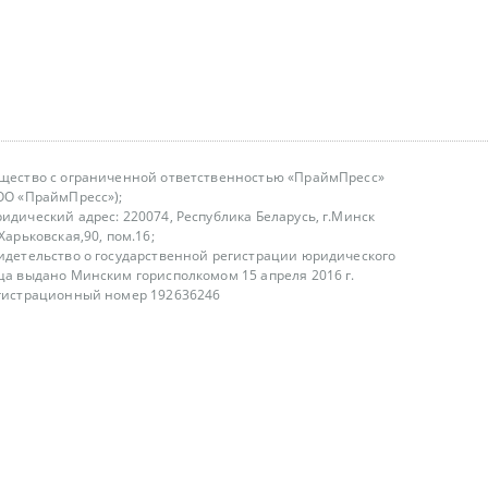
щество с ограниченной ответственностью «ПраймПресс»
ОО «ПраймПресс»);
идический адрес: 220074, Республика Беларусь, г.Минск
.Харьковская,90, пом.16;
идетельство о государственной регистрации юридического
ца выдано Минским горисполкомом 15 апреля 2016 г.
гистрационный номер 192636246
азываем услуги юридическим лицам, физическим лицам и
, не являемся интернет-магазином
т лицензирования
00-18.00, в будние дни
75 (29) 1840673
fo@primepress.by