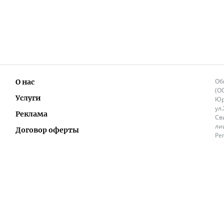
Об
О нас
(О
Услуги
Юр
ул
Реклама
Св
ли
Договор оферты
Ре
Ок
Политика перепечатки и распространения
ИП
информации
Не
9.
Контакты
+3
in