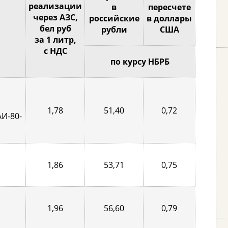
реализации
в
пересчете
через АЗС,
российские
в доллары
бел руб
рубли
США
за 1 литр,
с НДС
по курсу НБРБ
1,78
51,40
0,72
АИ-80-
1,86
53,71
0,75
1,96
56,60
0,79