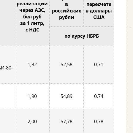
реализации
в
пересчете
через АЗС,
российские
в доллары
бел руб
рубли
США
за 1 литр,
с НДС
по курсу НБРБ
1,82
52,58
0,71
АИ-80-
1,90
54,89
0,74
2,00
57,78
0,78