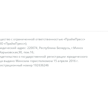
щество с ограниченной ответственностью «ПраймПресс»
ОО «ПраймПресс»);
идический адрес: 220074, Республика Беларусь, г.Минск
.Харьковская,90, пом.16;
идетельство о государственной регистрации юридического
ца выдано Минским горисполкомом 15 апреля 2016 г.
гистрационный номер 192636246
азываем услуги юридическим лицам, физическим лицам и
, не являемся интернет-магазином
т лицензирования
00-18.00, в будние дни
75 (29) 1840673
fo@primepress.by