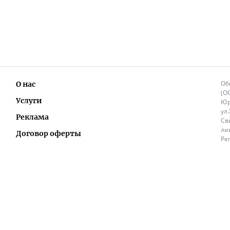
Об
О нас
(О
Услуги
Юр
ул
Реклама
Св
ли
Договор оферты
Ре
Ок
Политика перепечатки и распространения
ИП
информации
Не
9.
Контакты
+3
in