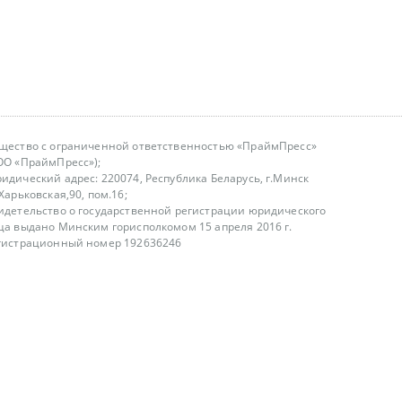
щество с ограниченной ответственностью «ПраймПресс»
ОО «ПраймПресс»);
идический адрес: 220074, Республика Беларусь, г.Минск
.Харьковская,90, пом.16;
идетельство о государственной регистрации юридического
ца выдано Минским горисполкомом 15 апреля 2016 г.
гистрационный номер 192636246
азываем услуги юридическим лицам, физическим лицам и
, не являемся интернет-магазином
т лицензирования
00-18.00, в будние дни
75 (29) 1840673
fo@primepress.by