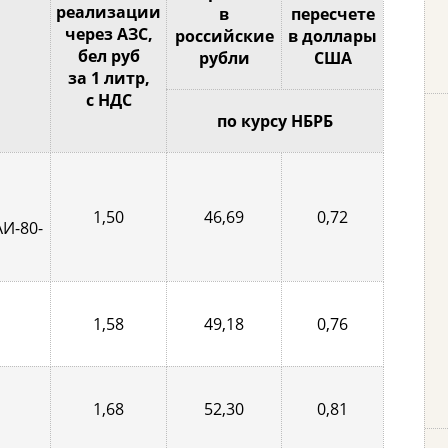
реализации
в
пересчете
через АЗС,
российские
в доллары
бел руб
рубли
США
за 1 литр,
с НДС
по курсу НБРБ
1,50
46,69
0,72
АИ-80-
1,58
49,18
0,76
1,68
52,30
0,81