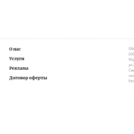
Об
О нас
(О
Услуги
Юр
ул
Реклама
Св
ли
Договор оферты
Ре
Ок
Политика перепечатки и распространения
ИП
информации
Не
9.
Контакты
+3
in