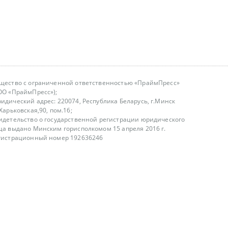
щество с ограниченной ответственностью «ПраймПресс»
ОО «ПраймПресс»);
идический адрес: 220074, Республика Беларусь, г.Минск
.Харьковская,90, пом.16;
идетельство о государственной регистрации юридического
ца выдано Минским горисполкомом 15 апреля 2016 г.
гистрационный номер 192636246
азываем услуги юридическим лицам, физическим лицам и
, не являемся интернет-магазином
т лицензирования
00-18.00, в будние дни
75 (29) 1840673
fo@primepress.by