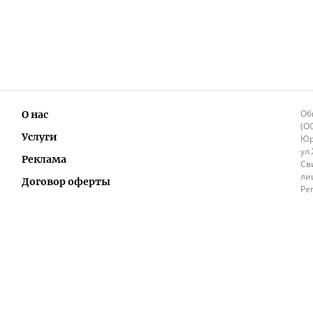
Об
О нас
(О
Услуги
Юр
ул
Реклама
Св
ли
Договор оферты
Ре
Ок
Политика перепечатки и распространения
ИП
информации
Не
9.
Контакты
+3
in