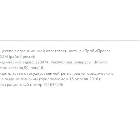
щество с ограниченной ответственностью «ПраймПресс»
ОО «ПраймПресс»);
идический адрес: 220074, Республика Беларусь, г.Минск
.Харьковская,90, пом.16;
идетельство о государственной регистрации юридического
ца выдано Минским горисполкомом 15 апреля 2016 г.
гистрационный номер 192636246
азываем услуги юридическим лицам, физическим лицам и
, не являемся интернет-магазином
т лицензирования
00-18.00, в будние дни
75 (29) 1840673
fo@primepress.by