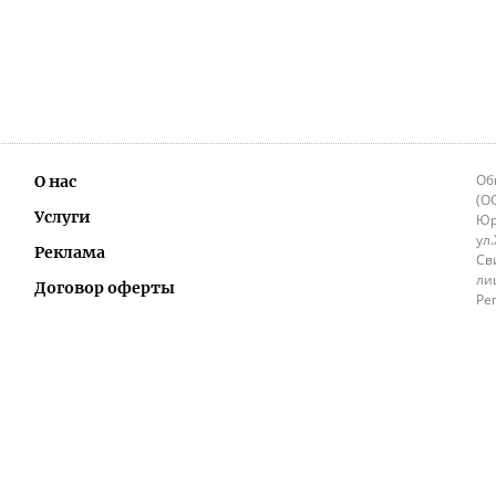
Об
О нас
(О
Услуги
Юр
ул
Реклама
Св
ли
Договор оферты
Ре
Ок
Политика перепечатки и распространения
ИП
информации
Не
9.
Контакты
+3
in