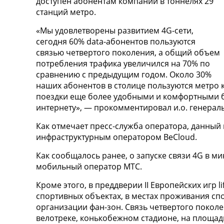
доступен абонентам компании в тоннелях 29
станций метро.
«Мы удовлетворены развитием 4G-сети,
сегодня 60% data-абонентов пользуются
связью четвертого поколения, а общий объем
потребления трафика увеличился на 70% по
сравнению с предыдущим годом. Около 30%
наших абонентов в столице пользуются метро к
поездки еще более удобными и комфортными 
интернету», — прокомментировал и.о. генеральн
Как отмечает пресс-служба оператора, данный 
инфраструктурным оператором BeCloud.
Как сообщалось ранее, о запуске связи 4G в 
мобильный оператор МТС.
Кроме этого, в преддверии II Европейских игр li
спортивных объектах, в местах проживания сп
организации фан-зон. Связь четвертого поколе
велотреке, конькобежном стадионе, на площад