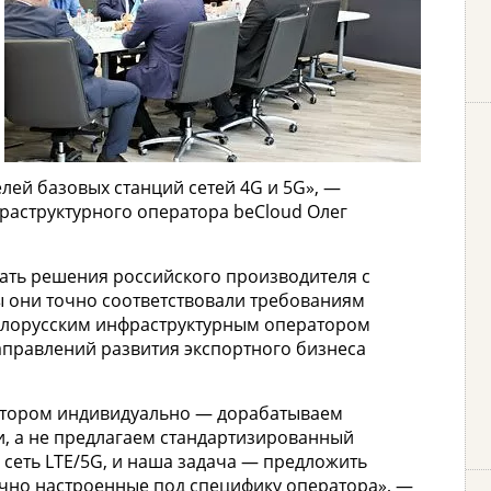
ей базовых станций сетей 4G и 5G», —
аструктурного оператора beCloud Олег
ать решения российского производителя с
ы они точно соответствовали требованиям
белорусским инфраструктурным оператором
аправлений развития экспортного бизнеса
атором индивидуально — дорабатываем
и, а не предлагаем стандартизированный
 сеть LTE/5G, и наша задача — предложить
чно настроенные под специфику оператора», —