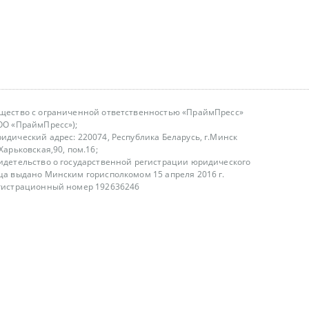
щество с ограниченной ответственностью «ПраймПресс»
ОО «ПраймПресс»);
идический адрес: 220074, Республика Беларусь, г.Минск
.Харьковская,90, пом.16;
идетельство о государственной регистрации юридического
ца выдано Минским горисполкомом 15 апреля 2016 г.
гистрационный номер 192636246
азываем услуги юридическим лицам, физическим лицам и
, не являемся интернет-магазином
т лицензирования
00-18.00, в будние дни
75 (29) 1840673
fo@primepress.by