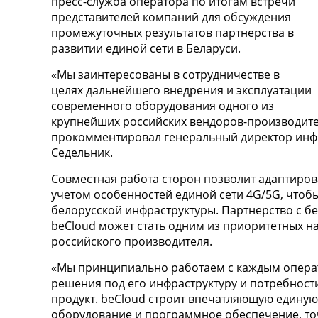
пресс-служба оператора по итогам встречи
представителей компаний для обсуждения
промежуточных результатов партнерства в
развитии единой сети в Беларуси.
«Мы заинтересованы в сотрудничестве в
целях дальнейшего внедрения и эксплуатации
современного оборудования одного из
крупнейших российских вендоров-производител
прокомментировал генеральный директор инфр
Седельник.
Совместная работа сторон позволит адаптиров
учетом особенностей единой сети 4G/5G, чтоб
белорусской инфраструктуры. Партнерство с 
beCloud может стать одним из приоритетных н
российского производителя.
«Мы принципиально работаем с каждым опер
решения под его инфраструктуру и потребност
продукт. beCloud строит впечатляющую единую
оборудование и программное обеспечение, то