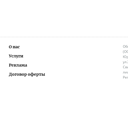
Об
О нас
(О
Услуги
Юр
ул
Реклама
Св
ли
Договор оферты
Ре
Ок
Политика перепечатки и распространения
ИП
информации
Не
9.
Контакты
+3
in