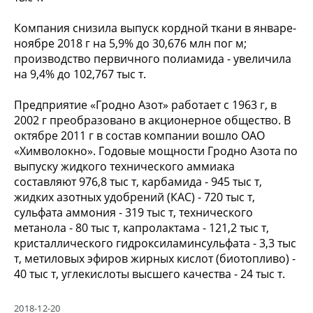
Компания снизила выпуск кордной ткани в январе-
ноябре 2018 г на 5,9% до 30,676 млн пог м;
производство первичного полиамида - увеличила
на 9,4% до 102,767 тыс т.
Предприятие «Гродно Азот» работает с 1963 г, в
2002 г преобразовано в акционерное общество. В
октябре 2011 г в состав компании вошло ОАО
«Химволокно». Годовые мощности Гродно Азота по
выпуску жидкого технического аммиака
составляют 976,8 тыс т, карбамида - 945 тыс т,
жидких азотных удобрений (КАС) - 720 тыс т,
сульфата аммония - 319 тыс т, технического
метанола - 80 тыс т, капролактама - 121,2 тыс т,
кристаллического гидроксиламинсульфата - 3,3 тыс
т, метиловых эфиров жирных кислот (биотопливо) -
40 тыс т, углекислоты высшего качества - 24 тыс т.
2018-12-20