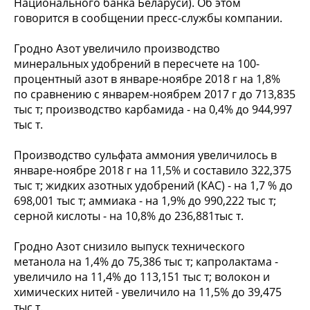
Национального банка Беларуси). Об этом
говорится в сообщении пресс-службы компании.
Гродно Азот увеличило производство
минеральных удобрений в пересчете на 100-
процентный азот в январе-ноябре 2018 г на 1,8%
по сравнению с январем-ноябрем 2017 г до 713,835
тыс т; производство карбамида - на 0,4% до 944,997
тыс т.
Производство сульфата аммония увеличилось в
январе-ноябре 2018 г на 11,5% и составило 322,375
тыс т; жидких азотных удобрений (КАС) - на 1,7 % до
698,001 тыс т; аммиака - на 1,9% до 990,222 тыс т;
серной кислоты - на 10,8% до 236,881тыс т.
Гродно Азот снизило выпуск технического
метанола на 1,4% до 75,386 тыс т; капролактама -
увеличило на 11,4% до 113,151 тыс т; волокон и
химических нитей - увеличило на 11,5% до 39,475
тыс т.