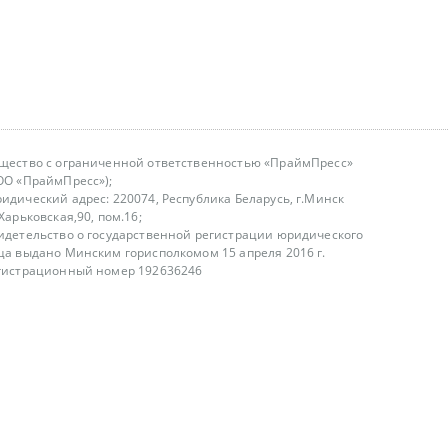
щество с ограниченной ответственностью «ПраймПресс»
ОО «ПраймПресс»);
идический адрес: 220074, Республика Беларусь, г.Минск
.Харьковская,90, пом.16;
идетельство о государственной регистрации юридического
ца выдано Минским горисполкомом 15 апреля 2016 г.
гистрационный номер 192636246
азываем услуги юридическим лицам, физическим лицам и
, не являемся интернет-магазином
т лицензирования
00-18.00, в будние дни
75 (29) 1840673
fo@primepress.by