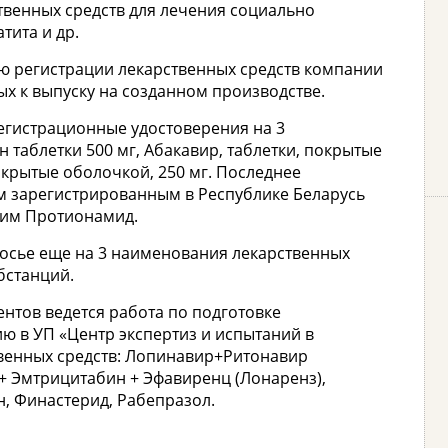
твенных средств для лечения социально
тита и др.
ю регистрации лекарственных средств компании
емых к выпуску на созданном производстве.
гистрационные удостоверения на 3
 таблетки 500 мг, Абакавир, таблетки, покрытые
окрытые оболочкой, 250 мг. Последнее
м зарегистрированным в Республике Беларусь
щим Протионамид.
досье еще на 3 наименования лекарственных
бстанций.
нтов ведется работа по подготовке
ю в УП «Центр экспертиз и испытаний в
венных средств: Лопинавир+Ритонавир
+ Эмтрицитабин + Эфавиренц (Лонаренз),
н, Финастерид, Рабепразол.