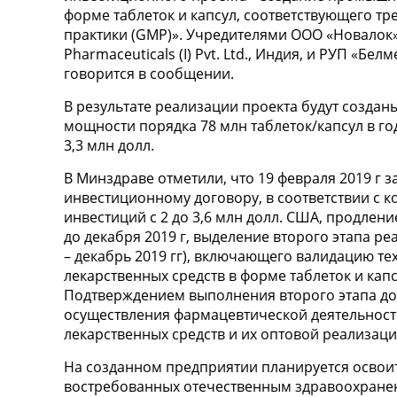
форме таблеток и капсул, соответствующего 
практики (GMP)». Учредителями ООО «Новалок»
Pharmaceuticals (I) Pvt. Ltd., Индия, и РУП «Б
говорится в сообщении.
В результате реализации проекта будут создан
мощности порядка 78 млн таблеток/капсул в го
3,3 млн долл.
В Минздраве отметили, что 19 февраля 2019 г
инвестиционному договору, в соответствии с 
инвестиций с 2 до 3,6 млн долл. США, продлен
до декабря 2019 г, выделение второго этапа р
– декабрь 2019 гг), включающего валидацию те
лекарственных средств в форме таблеток и ка
Подтверждением выполнения второго этапа до
осуществления фармацевтической деятельност
лекарственных средств и их оптовой реализаци
На созданном предприятии планируется освои
востребованных отечественным здравоохране