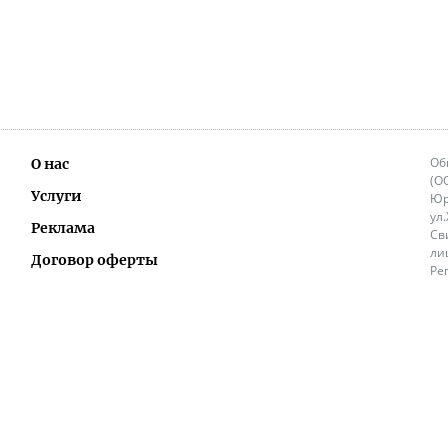
Об
О нас
(О
Услуги
Юр
ул
Реклама
Св
ли
Договор оферты
Ре
Ок
Политика перепечатки и распространения
ИП
информации
Не
9.
Контакты
+3
in