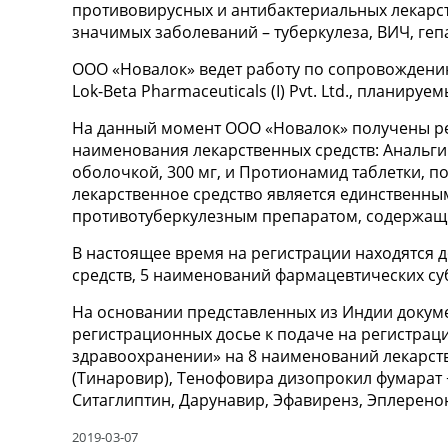
противовирусных и антибактериальных лекарс
значимых заболеваний – туберкулеза, ВИЧ, гепа
ООО «Новалок» ведет работу по сопровождени
Lok-Beta Pharmaceuticals (I) Pvt. Ltd., планиру
На данный момент ООО «Новалок» получены ре
наименования лекарственных средств: Анальгин
оболочкой, 300 мг, и Протионамид таблетки, п
лекарственное средство является единственны
противотуберкулезным препаратом, содержа
В настоящее время на регистрации находятся 
средств, 5 наименований фармацевтических су
На основании представленных из Индии докуме
регистрационных досье к подаче на регистраци
здравоохранении» на 8 наименований лекарст
(Тинаровир), Тенофовира дизопрокил фумарат 
Ситаглиптин, Дарунавир, Эфавиренз, Эплерено
2019-03-07