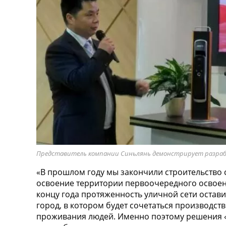
Представитель компании Синьлянь демонстрирует разрабо
«В прошлом году мы закончили строительство с
освоение территории первоочередного освоени
концу года протяженность уличной сети остав
город, в котором будет сочетаться производст
проживания людей. Именно поэтому решения «