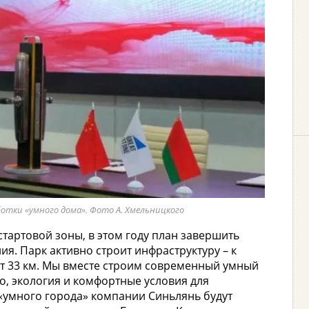
тки «умного дома». Фото А. Хмельницкого
тартовой зоны, в этом году план завершить
я. Парк активно строит инфраструктуру – к
ит 33 км. Мы вместе строим современный умный
во, экология и комфортные условия для
умного города» компании Синьлянь будут