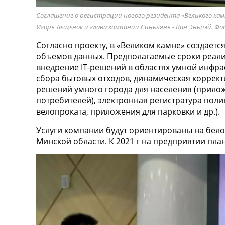
Соглашение о регистрации нового резидента «Великого к
Игорь Лещенок и глава компании Синьлянь - Ван Эньпэй. Фо
Согласно проекту, в «Великом камне» создаетс
объемов данных. Предполагаемые сроки реализа
внедрение IT-решений в областях умной инфра
сбора бытовых отходов, динамическая коррект
решений умного города для населения (прилож
потребителей), электронная регистратура пол
велопроката, приложения для парковки и др.).
Услуги компании будут ориентированы на бело
Минской области. К 2021 г на предприятии план