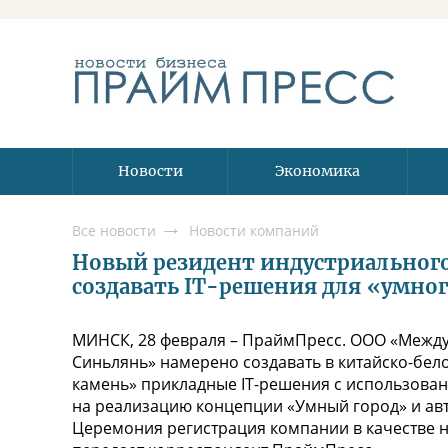
Новости
Экономика
Все новости
Новости компаний
Новый резидент индустриального
создавать IT-решения для «умног
МИНСК, 28 февраля – ПраймПресс. ООО «Межд
Синьлянь» намерено создавать в китайско-бел
камень» прикладные IT-решения с использова
на реализацию концепции «Умный город» и авт
Церемония регистрация компании в качестве н