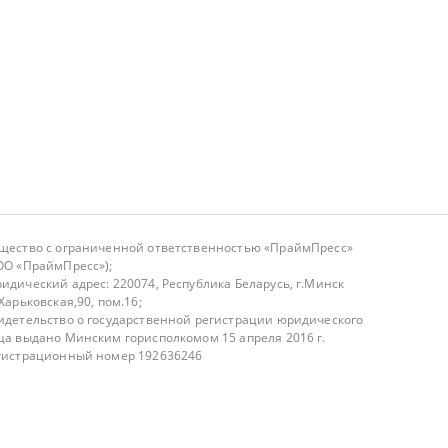
щество с ограниченной ответственностью «ПраймПресс»
ОО «ПраймПресс»);
идический адрес: 220074, Республика Беларусь, г.Минск
.Харьковская,90, пом.16;
идетельство о государственной регистрации юридического
ца выдано Минским горисполкомом 15 апреля 2016 г.
гистрационный номер 192636246
азываем услуги юридическим лицам, физическим лицам и
, не являемся интернет-магазином
т лицензирования
00-18.00, в будние дни
75 (29) 1840673