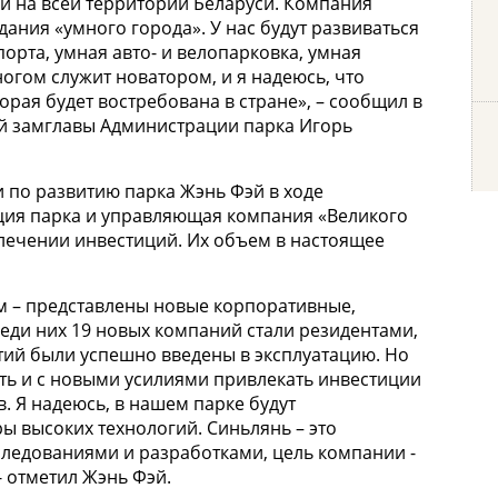
, и на всей территории Беларуси. Компания
ания «умного города». У нас будут развиваться
рта, умная авто- и велопарковка, умная
ногом служит новатором, и я надеюсь, что
орая будет востребована в стране», – сообщил в
й замглавы Администрации парка Игорь
 по развитию парка Жэнь Фэй в ходе
ация парка и управляющая компания «Великого
лечении инвестиций. Их объем в настоящее
ям – представлены новые корпоративные,
еди них 19 новых компаний стали резидентами,
тий были успешно введены в эксплуатацию. Но
ать и с новыми усилиями привлекать инвестиции
. Я надеюсь, в нашем парке будут
ы высоких технологий. Синьлянь – это
следованиями и разработками, цель компании -
- отметил Жэнь Фэй.