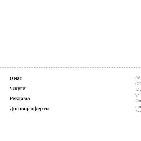
Об
О нас
(О
Услуги
Юр
ул
Реклама
Св
ли
Договор оферты
Ре
Ок
Политика перепечатки и распространения
ИП
информации
Не
9.
Контакты
+3