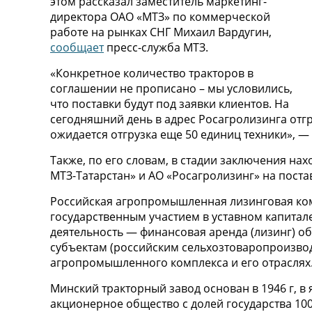
этом рассказал заместитель маркетинг-
директора ОАО «МТЗ» по коммерческой
работе на рынках СНГ Михаил Вардугин,
сообщает
пресс-служба МТЗ.
«Конкретное количество тракторов в
соглашении не прописано – мы условились,
что поставки будут под заявки клиентов. На
сегодняшний день в адрес Росагролизинга отг
ожидается отгрузка еще 50 единиц техники», —
Также, по его словам, в стадии заключения н
МТЗ-Татарстан» и АО «Росагролизинг» на поста
Российская агропромышленная лизинговая ко
государственным участием в уставном капитале
деятельность — финансовая аренда (лизинг) о
субъектам (российским сельхозтоваропроизво
агропромышленного комплекса и его отраслях
Минский тракторный завод основан в 1946 г, в
акционерное общество с долей государства 100%