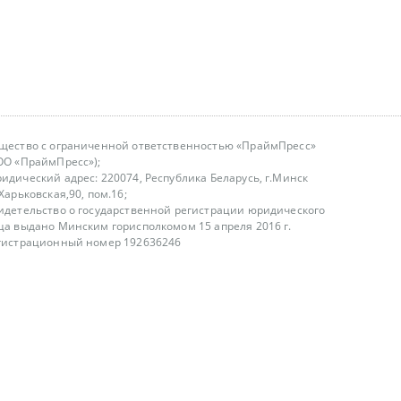
щество с ограниченной ответственностью «ПраймПресс»
ОО «ПраймПресс»);
идический адрес: 220074, Республика Беларусь, г.Минск
.Харьковская,90, пом.16;
идетельство о государственной регистрации юридического
ца выдано Минским горисполкомом 15 апреля 2016 г.
гистрационный номер 192636246
азываем услуги юридическим лицам, физическим лицам и
, не являемся интернет-магазином
т лицензирования
00-18.00, в будние дни
75 (29) 1840673
fo@primepress.by