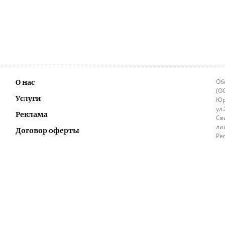
Об
О нас
(О
Услуги
Юр
ул
Реклама
Св
ли
Договор оферты
Ре
Ок
Политика перепечатки и распространения
ИП
информации
Не
9.
Контакты
+3
in