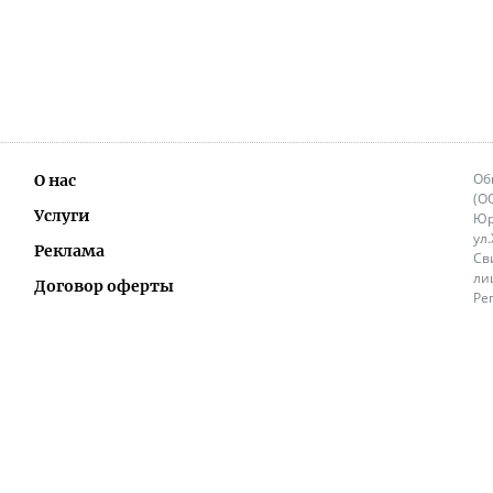
Об
О нас
(О
Услуги
Юр
ул
Реклама
Св
ли
Договор оферты
Ре
Ок
Политика перепечатки и распространения
ИП
информации
Не
9.
Контакты
+3
in