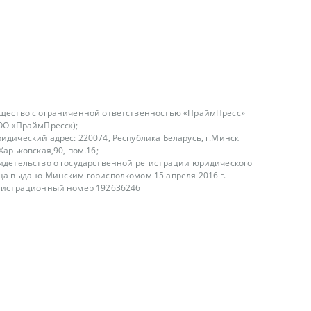
щество с ограниченной ответственностью «ПраймПресс»
ОО «ПраймПресс»);
идический адрес: 220074, Республика Беларусь, г.Минск
.Харьковская,90, пом.16;
идетельство о государственной регистрации юридического
ца выдано Минским горисполкомом 15 апреля 2016 г.
гистрационный номер 192636246
азываем услуги юридическим лицам, физическим лицам и
, не являемся интернет-магазином
т лицензирования
00-18.00, в будние дни
75 (29) 1840673
fo@primepress.by