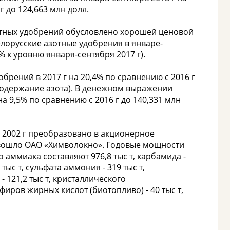
 до 124,663 млн долл.
отных удобрений обусловлено хорошей ценовой
лорусские азотные удобрения в январе-
8% к уровню января-сентября 2017 г).
брений в 2017 г на 20,4% по сравнению с 2016 г
е содержание азота). В денежном выражении
на 9,5% по сравнению с 2016 г до 140,331 млн
 в 2002 г преобразовано в акционерное
и вошло ОАО «Химволокно». Годовые мощности
 аммиака составляют 976,8 тыс т, карбамида -
тыс т, сульфата аммония - 319 тыс т,
- 121,2 тыс т, кристаллического
фиров жирных кислот (биотопливо) - 40 тыс т,