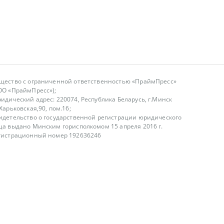
щество с ограниченной ответственностью «ПраймПресс»
ОО «ПраймПресс»);
идический адрес: 220074, Республика Беларусь, г.Минск
.Харьковская,90, пом.16;
идетельство о государственной регистрации юридического
ца выдано Минским горисполкомом 15 апреля 2016 г.
гистрационный номер 192636246
азываем услуги юридическим лицам, физическим лицам и
, не являемся интернет-магазином
т лицензирования
00-18.00, в будние дни
75 (29) 1840673
fo@primepress.by