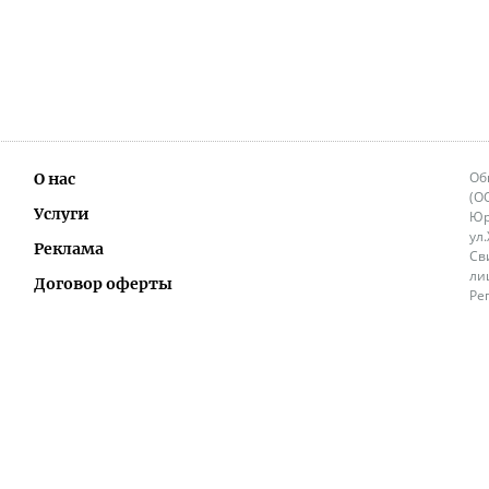
Об
О нас
(О
Услуги
Юр
ул
Реклама
Св
ли
Договор оферты
Ре
Ок
Политика перепечатки и распространения
ИП
информации
Не
9.
Контакты
+3
in