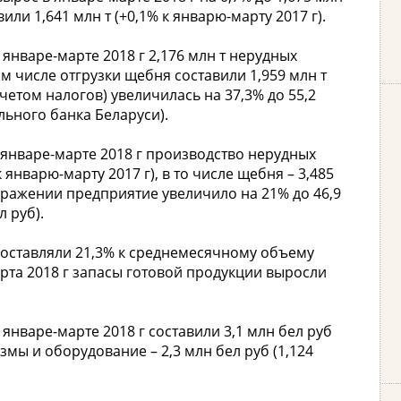
или 1,641 млн т (+0,1% к январю-марту 2017 г).
январе-марте 2018 г 2,176 млн т нерудных
ом числе отгрузки щебня составили 1,959 млн т
учетом налогов) увеличилась на 37,3% до 55,2
льного банка Беларуси).
 январе-марте 2018 г производство нерудных
 январю-марту 2017 г), в то числе щебня – 3,485
ыражении предприятие увеличило на 21% до 46,9
л руб).
 составляли 21,3% к среднемесячному объему
рта 2018 г запасы готовой продукции выросли
январе-марте 2018 г составили 3,1 млн бел руб
змы и оборудование – 2,3 млн бел руб (1,124