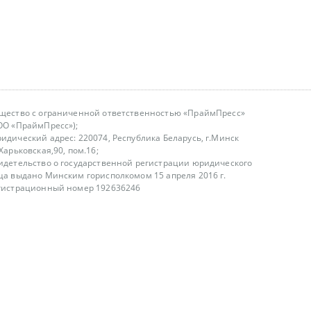
щество с ограниченной ответственностью «ПраймПресс»
ОО «ПраймПресс»);
идический адрес: 220074, Республика Беларусь, г.Минск
.Харьковская,90, пом.16;
идетельство о государственной регистрации юридического
ца выдано Минским горисполкомом 15 апреля 2016 г.
гистрационный номер 192636246
азываем услуги юридическим лицам, физическим лицам и
, не являемся интернет-магазином
т лицензирования
00-18.00, в будние дни
75 (29) 1840673
fo@primepress.by