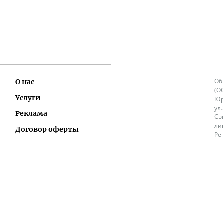
Об
О нас
(О
Услуги
Юр
ул
Реклама
Св
ли
Договор оферты
Ре
Ок
Политика перепечатки и распространения
ИП
информации
Не
9.
Контакты
+3
in