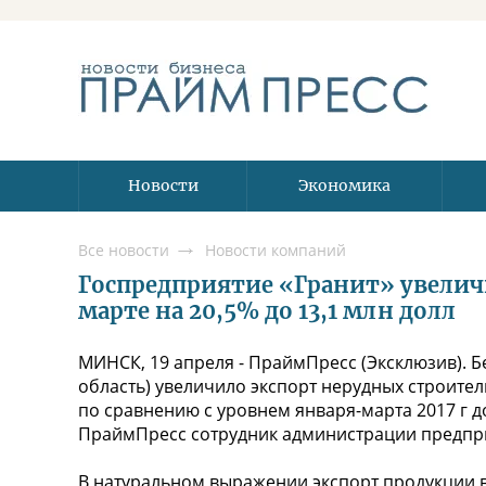
Новости
Экономика
Все новости
Новости компаний
Госпредприятие «Гранит» увелич
марте на 20,5% до 13,1 млн долл
МИНСК, 19 апреля - ПраймПресс (Эксклюзив). Б
область) увеличило экспорт нерудных строител
по сравнению с уровнем января-марта 2017 г до
ПраймПресс сотрудник администрации предпр
В натуральном выражении экспорт продукции вы