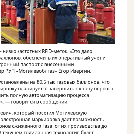
 низкочастотных RFID-меток. «Это дало
баллонов, обеспечить их оперативный учет и
ктронный паспорт с внесенными
р РУП «Могилевоблгаз» Егор Изергин.
тановлены на 80,5 тыс газовых баллонов, что
кировку планируется завершить к концу первого
ечить полную автоматизацию процесса
», — говорится в сообщении.
кевич, который посетил Могилевскую
, электронная маркировка дает возможность
нов сжиженного газа: от их производства до
В текущем году данная технология будет