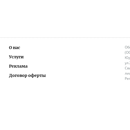
Об
О нас
(О
Услуги
Юр
ул
Реклама
Св
ли
Договор оферты
Ре
Ок
Политика перепечатки и распространения
ИП
информации
Не
9.
Контакты
+3
in