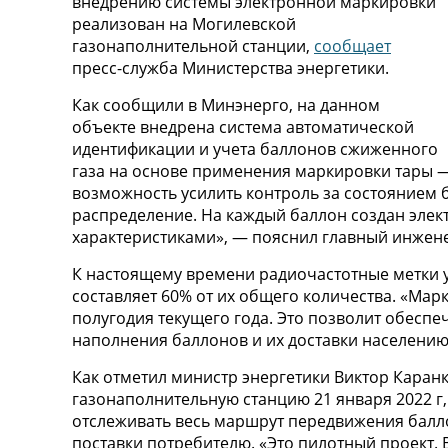
внедрению системы электронной маркировки
реализован на Могилевской
газонаполнительной станции,
сообщает
пресс-служба Министерства энергетики.
Как сообщили в Минэнерго, на данном
объекте внедрена система автоматической
идентификации и учета баллонов сжиженного
газа на основе применения маркировки тары —
возможность усилить контроль за состоянием 
распределение. На каждый баллон создан эле
характеристиками», — пояснил главный инжене
К настоящему времени радиочастотные метки ус
составляет 60% от их общего количества. «Мар
полугодия текущего года. Это позволит обесп
наполнения баллонов и их доставки населению
Как отметил министр энергетики Виктор Каран
газонаполнительную станцию 21 января 2022 г
отслеживать весь маршрут передвижения балло
поставки потребителю. «Это пилотный проект. 