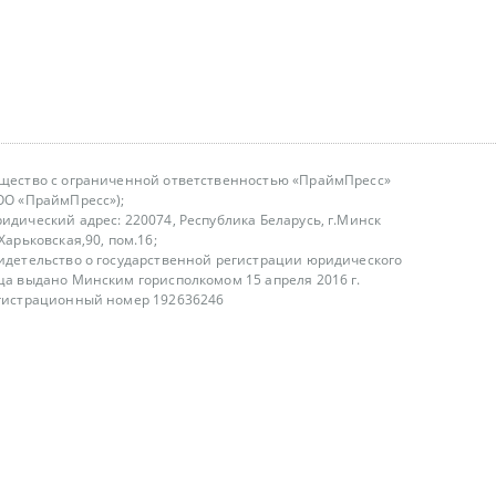
щество с ограниченной ответственностью «ПраймПресс»
ОО «ПраймПресс»);
идический адрес: 220074, Республика Беларусь, г.Минск
.Харьковская,90, пом.16;
идетельство о государственной регистрации юридического
ца выдано Минским горисполкомом 15 апреля 2016 г.
гистрационный номер 192636246
азываем услуги юридическим лицам, физическим лицам и
, не являемся интернет-магазином
т лицензирования
00-18.00, в будние дни
75 (29) 1840673
fo@primepress.by