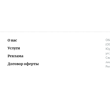
Об
О нас
(О
Услуги
Юр
ул
Реклама
Св
ли
Договор оферты
Ре
Ок
Политика перепечатки и распространения
ИП
информации
Не
9.
Контакты
+3
in