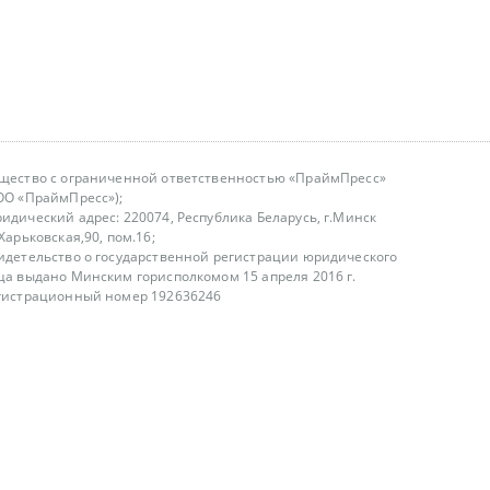
щество с ограниченной ответственностью «ПраймПресс»
ОО «ПраймПресс»);
идический адрес: 220074, Республика Беларусь, г.Минск
.Харьковская,90, пом.16;
идетельство о государственной регистрации юридического
ца выдано Минским горисполкомом 15 апреля 2016 г.
гистрационный номер 192636246
азываем услуги юридическим лицам, физическим лицам и
, не являемся интернет-магазином
т лицензирования
00-18.00, в будние дни
75 (29) 1840673
fo@primepress.by