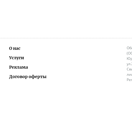
Об
О нас
(О
Услуги
Юр
ул
Реклама
Св
ли
Договор оферты
Ре
Ок
Политика перепечатки и распространения
ИП
информации
Не
9.
Контакты
+3
in