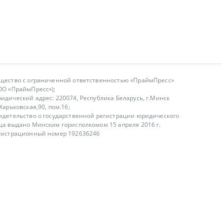
щество с ограниченной ответственностью «ПраймПресс»
ОО «ПраймПресс»);
идический адрес: 220074, Республика Беларусь, г.Минск
.Харьковская,90, пом.16;
идетельство о государственной регистрации юридического
ца выдано Минским горисполкомом 15 апреля 2016 г.
гистрационный номер 192636246
азываем услуги юридическим лицам, физическим лицам и
, не являемся интернет-магазином
т лицензирования
00-18.00, в будние дни
75 (29) 1840673
fo@primepress.by