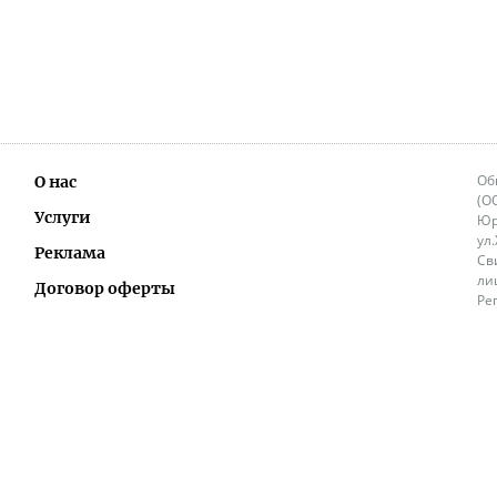
Об
О нас
(О
Услуги
Юр
ул
Реклама
Св
ли
Договор оферты
Ре
Ок
Политика перепечатки и распространения
ИП
информации
Не
9.
Контакты
+3
in