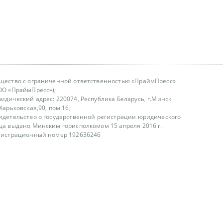
щество с ограниченной ответственностью «ПраймПресс»
ОО «ПраймПресс»);
идический адрес: 220074, Республика Беларусь, г.Минск
.Харьковская,90, пом.16;
идетельство о государственной регистрации юридического
ца выдано Минским горисполкомом 15 апреля 2016 г.
гистрационный номер 192636246
азываем услуги юридическим лицам, физическим лицам и
, не являемся интернет-магазином
т лицензирования
00-18.00, в будние дни
75 (29) 1840673
fo@primepress.by