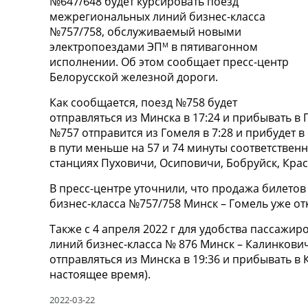
№647/648 будет курсировать поезд
межрегиональных линий бизнес-класса
№757/758, обслуживаемый новыми
электропоездами ЭП
в пятивагонном
М
исполнении. Об этом сообщает пресс-центр
Белорусской железной дороги.
Как сообщается, поезд №758 будет
отправляться из Минска в 17:24 и прибывать в 
№757 отправится из Гомеля в 7:28 и прибудет в
в пути меньше на 57 и 74 минуты соответствен
станциях Пуховичи, Осиповичи, Бобруйск, Кра
В пресс-центре уточнили, что продажа билето
бизнес-класса №757/758 Минск – Гомель уже от
Также с 4 апреля 2022 г для удобства пассажи
линий бизнес-класса № 876 Минск – Калинкович
отправляться из Минска в 19:36 и прибывать в 
настоящее время).
2022-03-22