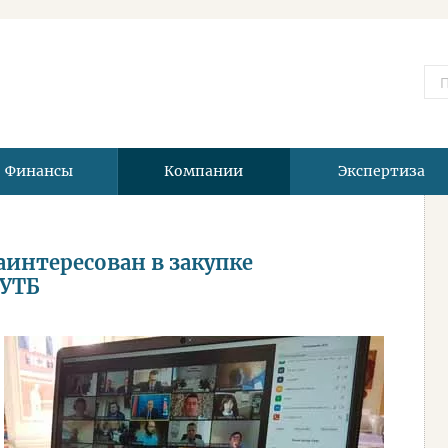
Финансы
Компании
Экспертиза
аинтересован в закупке
БУТБ