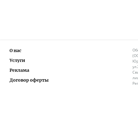
Об
О нас
(О
Услуги
Юр
ул
Реклама
Св
ли
Договор оферты
Ре
Ок
Политика перепечатки и распространения
ИП
информации
Не
9.
Контакты
+3
in