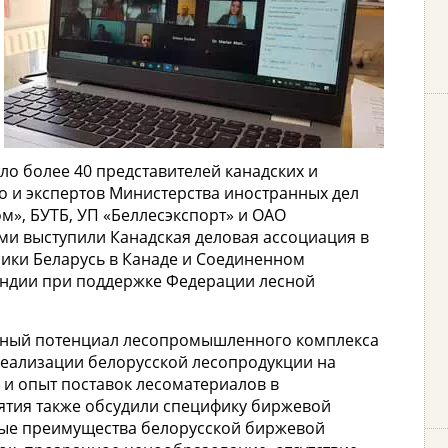
ало более 40 представителей канадских и
во и экспертов Министерства иностранных дел
м», БУТБ, УП «Беллесэкспорт» и ОАО
ми выступили Канадская деловая ассоциация в
лики Беларусь в Канаде и Соединенном
андии при поддержке Федерации лесной
ртный потенциал лесопромышленного комплекса
реализации белорусской лесопродукции на
 и опыт поставок лесоматериалов в
ятия также обсудили специфику биржевой
вые преимущества белорусской биржевой