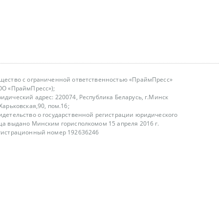
щество с ограниченной ответственностью «ПраймПресс»
ОО «ПраймПресс»);
идический адрес: 220074, Республика Беларусь, г.Минск
.Харьковская,90, пом.16;
идетельство о государственной регистрации юридического
ца выдано Минским горисполкомом 15 апреля 2016 г.
гистрационный номер 192636246
азываем услуги юридическим лицам, физическим лицам и
, не являемся интернет-магазином
т лицензирования
00-18.00, в будние дни
75 (29) 1840673
fo@primepress.by