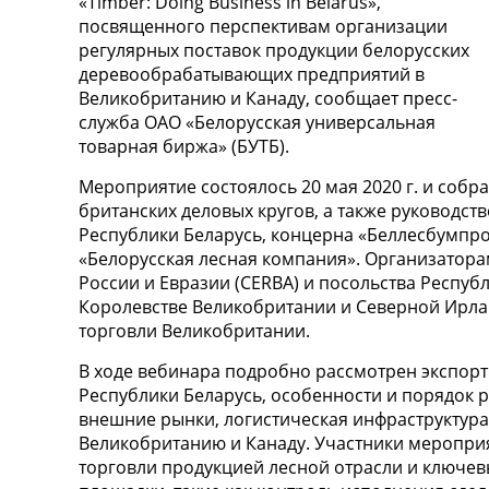
«Timber: Doing Business in Belarus»,
посвященного перспективам организации
регулярных поставок продукции белорусских
деревообрабатывающих предприятий в
Великобританию и Канаду, сообщает пресс-
служба ОАО «Белорусская универсальная
товарная биржа» (БУТБ).
Мероприятие состоялось 20 мая 2020 г. и собр
британских деловых кругов, а также руководст
Республики Беларусь, концерна «Беллесбумпро
«Белорусская лесная компания». Организатора
России и Евразии (CERBA) и посольства Респуб
Королевстве Великобритании и Северной Ирл
торговли Великобритании.
В ходе вебинара подробно рассмотрен экспо
Республики Беларусь, особенности и порядок 
внешние рынки, логистическая инфраструктура
Великобританию и Канаду. Участники меропри
торговли продукцией лесной отрасли и ключе