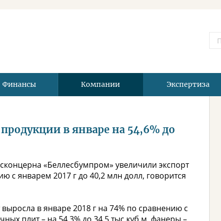
Финансы
Компании
Экспертиза
продукции в январе на 54,6% до
осконцерна «Беллесбумпром» увеличили экспорт
ию с январем 2017 г до 40,2 млн долл, говорится
 выросла в январе 2018 г на 74% по сравнению с
чных плит – на 54,3% до 34,5 тыс куб м, фанеры –