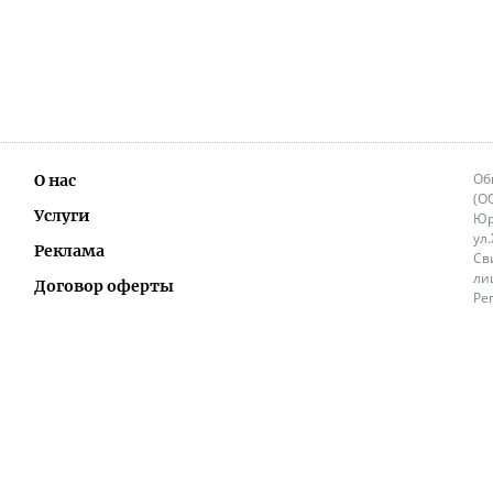
Об
О нас
(О
Услуги
Юр
ул
Реклама
Св
ли
Договор оферты
Ре
Ок
Политика перепечатки и распространения
ИП
информации
Не
9.
Контакты
+3
in