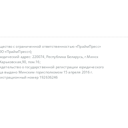
щество с ограниченной ответственностью «ПраймПресс»
ОО «ПраймПресс»);
идический адрес: 220074, Республика Беларусь, г.Минск
.Харьковская,90, пом.16;
идетельство о государственной регистрации юридического
ца выдано Минским горисполкомом 15 апреля 2016 г.
гистрационный номер 192636246
азываем услуги юридическим лицам, физическим лицам и
, не являемся интернет-магазином
т лицензирования
00-18.00, в будние дни
75 (29) 1840673
fo@primepress.by