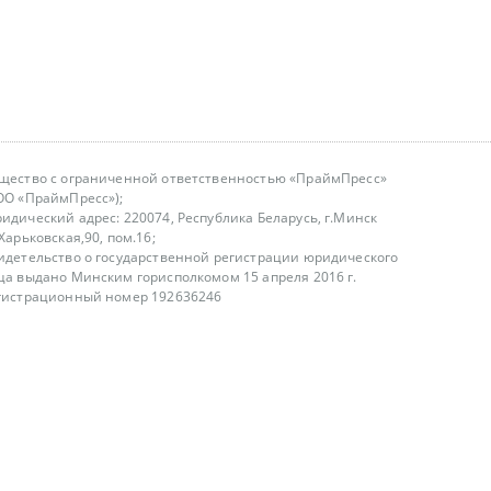
щество с ограниченной ответственностью «ПраймПресс»
ОО «ПраймПресс»);
идический адрес: 220074, Республика Беларусь, г.Минск
.Харьковская,90, пом.16;
идетельство о государственной регистрации юридического
ца выдано Минским горисполкомом 15 апреля 2016 г.
гистрационный номер 192636246
азываем услуги юридическим лицам, физическим лицам и
, не являемся интернет-магазином
т лицензирования
00-18.00, в будние дни
75 (29) 1840673
fo@primepress.by