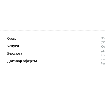
Об
О нас
(О
Услуги
Юр
ул
Реклама
Св
ли
Договор оферты
Ре
Ок
Политика перепечатки и распространения
ИП
информации
Не
9.
Контакты
+3
in